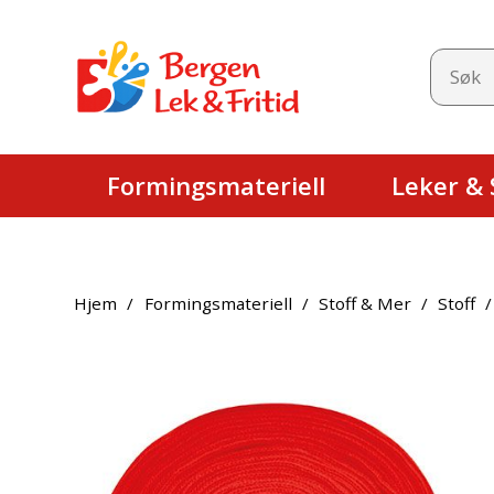
Formingsmateriell
Leker & S
Hjem
/
Formingsmateriell
/
Stoff & Mer
/
Stoff
/