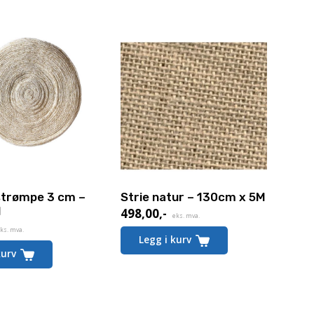
 strømpe 3 cm –
Strie natur – 130cm x 5M
l
498,00
,-
eks. mva.
ks. mva.
Legg i kurv
kurv