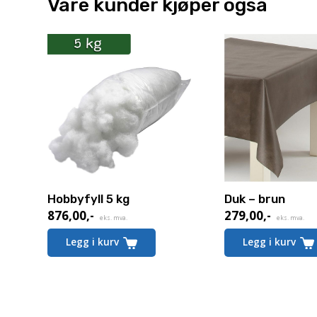
Våre kunder kjøper også
Hobbyfyll 5 kg
Duk – brun
876,00
,-
279,00
,-
eks. mva.
eks. mva.
Legg i kurv
Legg i kurv