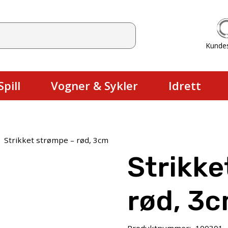
Kunde
Du har ingen produkter i handlekurv
pill
Vogner & Sykler
Idrett
Strikket strømpe – rød, 3cm
Strikke
rød, 3
Produktnummer:
100301