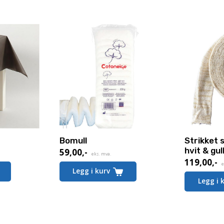
Bomull
Strikket
hvit & gul
59,00
,-
eks. mva.
119,00
,-
e
Legg i kurv
Legg i 