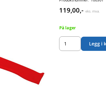
119,00
,-
eks. mva.
På lager
Strikket
Legg i 
strømpe
-
rød,
3cm
antall