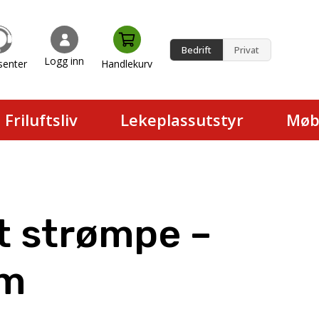
Bedrift
Privat
Logg inn
senter
Handlekurv
en.
Friluftsliv
Lekeplassutstyr
Møb
t strømpe –
cm