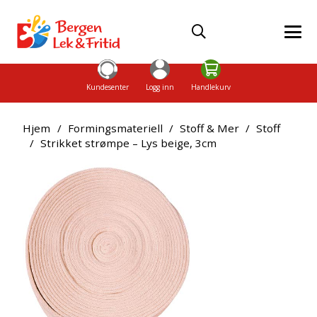
Kundesenter
Logg inn
Handlekurv
Hjem
/
Formingsmateriell
/
Stoff & Mer
/
Stoff
/
Strikket strømpe – Lys beige, 3cm