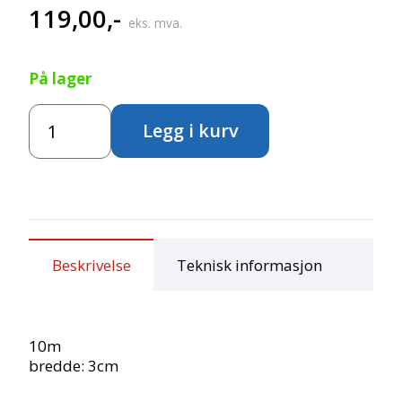
119,00
,-
eks. mva.
På lager
Strikket
Legg i kurv
strømpe
-
Lys
beige,
3cm
antall
Beskrivelse
Teknisk informasjon
10m
bredde: 3cm