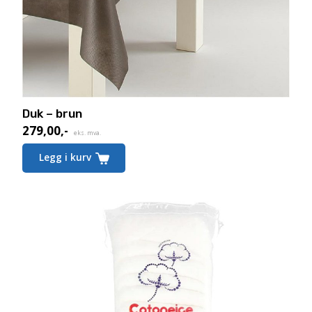
Duk – brun
279,00
,-
eks. mva.
Legg i kurv