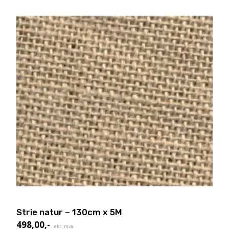
Strie natur – 130cm x 5M
498,00
,-
eks. mva.