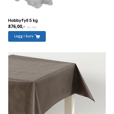
Hobbyfyll 5 kg
876,00
,-
eks. mva.
Legg i kurv