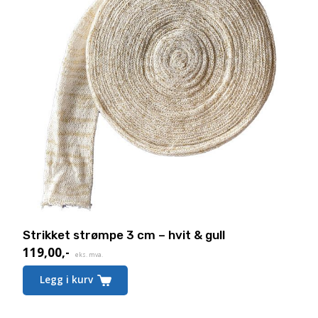
Strikket strømpe 3 cm – hvit & gull
119,00
,-
eks. mva.
Legg i kurv