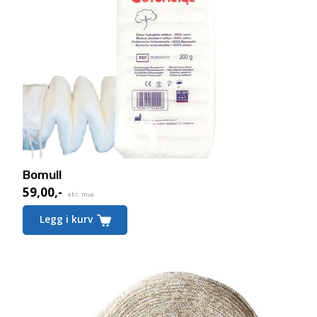
Bomull
59,00
,-
eks. mva.
Legg i kurv