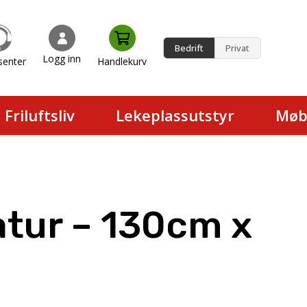
Bedrift
Privat
Logg inn
senter
Handlekurv
en.
Friluftsliv
Lekeplassutstyr
Møb
atur – 130cm x