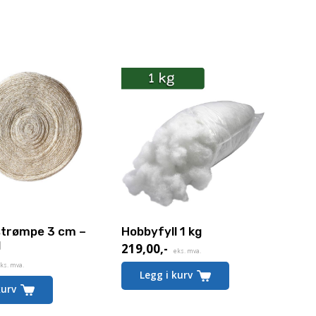
 strømpe 3 cm –
Hobbyfyll 1 kg
l
219,00
,-
eks. mva.
ks. mva.
Legg i kurv
kurv