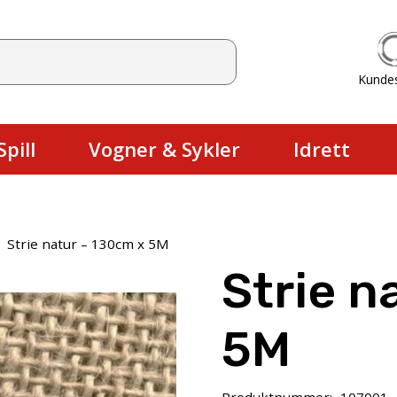
Kunde
Du har ingen produkter i handlekurv
pill
Vogner & Sykler
Idrett
Strie natur – 130cm x 5M
Strie n
5M
Produktnummer:
107001