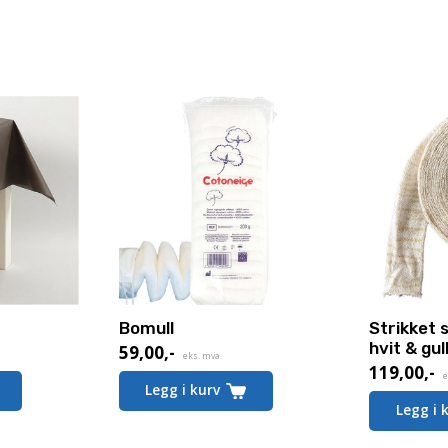
Bomull
Strikket
hvit & gul
59,00
,-
eks. mva.
119,00
,-
e
Legg i kurv
Legg i 