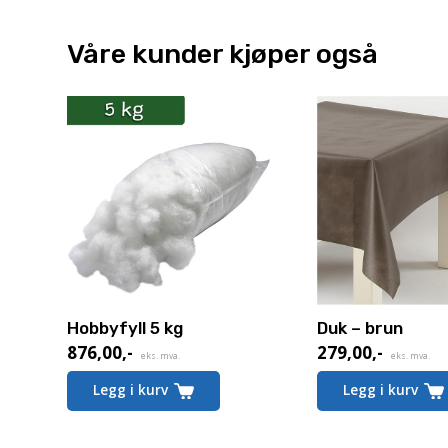
Våre kunder kjøper også
Hobbyfyll 5 kg
Duk – brun
876,00
,-
279,00
,-
eks. mva.
eks. mva.
Legg i kurv
Legg i kurv