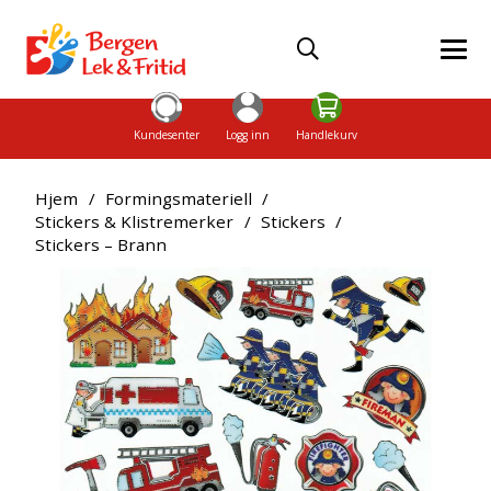
Kundesenter
Logg inn
Handlekurv
Hjem
/
Formingsmateriell
/
Stickers & Klistremerker
/
Stickers
/
Stickers – Brann