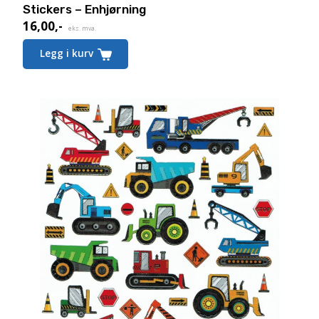
Stickers – Enhjørning
16,00
,-
eks. mva.
Legg i kurv