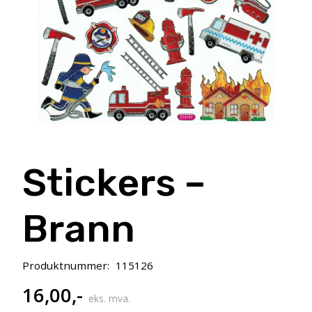
Stickers –
Brann
Produktnummer:
115126
16,00
,-
eks. mva.