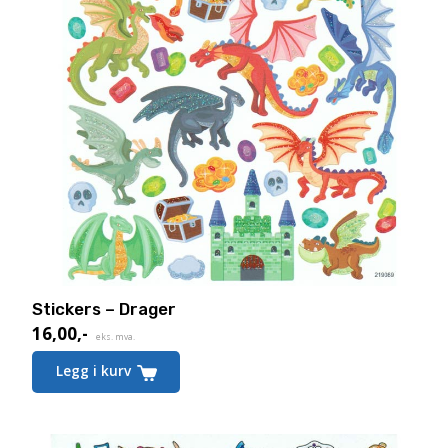
Stickers – Drager
16,00
,-
eks. mva.
Legg i kurv