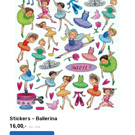
Stickers – Ballerina
16,00
,-
eks. mva.