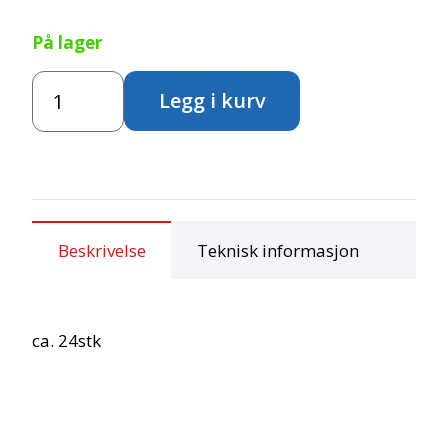
På lager
Stickers
Legg i kurv
-
Brann
antall
Beskrivelse
Teknisk informasjon
ca. 24stk