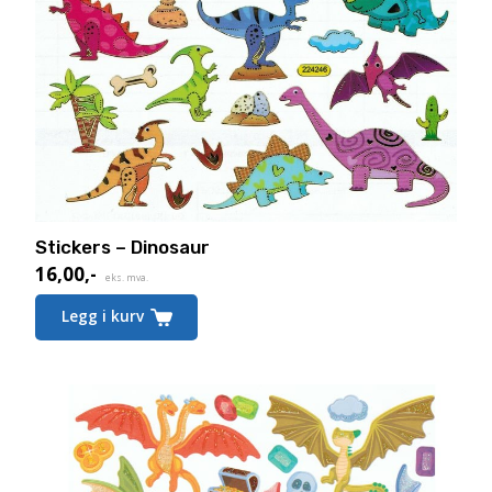
Stickers – Dinosaur
16,00
,-
eks. mva.
Legg i kurv