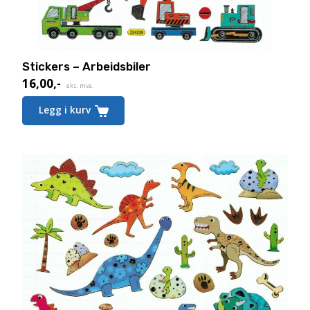
Stickers – Arbeidsbiler
16,00
,-
eks. mva.
Legg i kurv