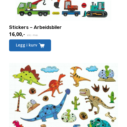
Stickers – Arbeidsbiler
16,00
,-
eks. mva.
Legg i kurv