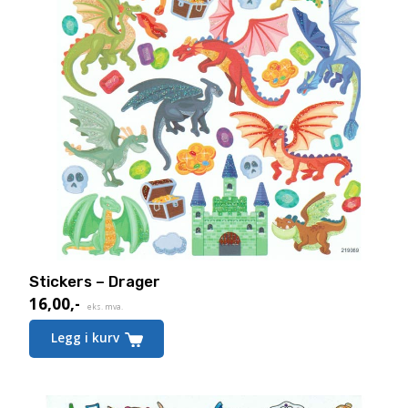
Stickers – Drager
16,00
,-
eks. mva.
Legg i kurv