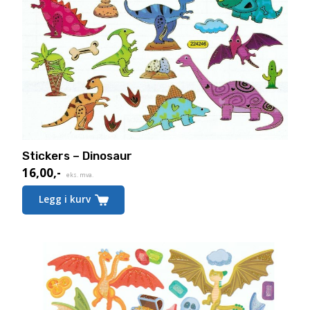
Stickers – Dinosaur
16,00
,-
eks. mva.
Legg i kurv