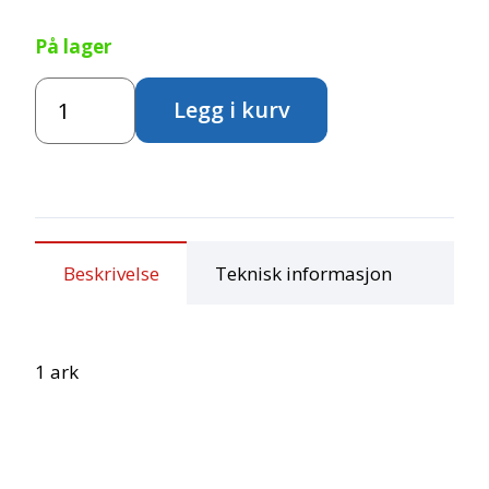
På lager
Stickers
Legg i kurv
-
Hunder
antall
Beskrivelse
Teknisk informasjon
1 ark