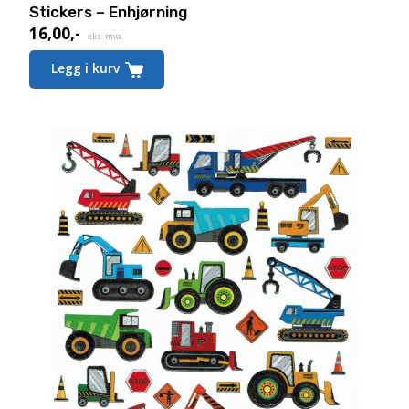
Stickers – Enhjørning
16,00
,-
eks. mva.
Legg i kurv