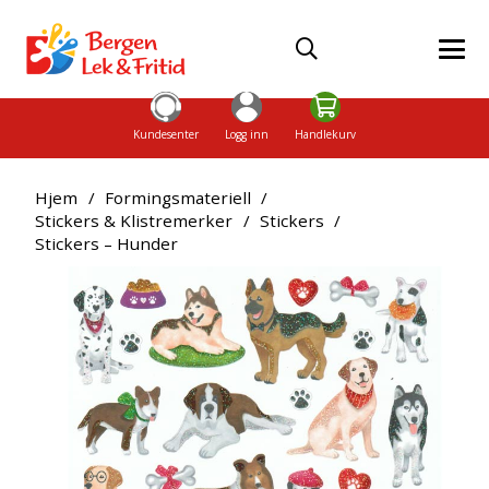
Kundesenter
Logg inn
Handlekurv
Hjem
/
Formingsmateriell
/
Stickers & Klistremerker
/
Stickers
/
Stickers – Hunder