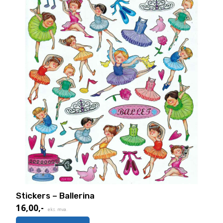
Stickers – Ballerina
16,00
,-
eks. mva.