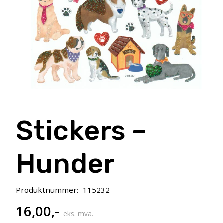
Stickers –
Hunder
Produktnummer:
115232
16,00
,-
eks. mva.