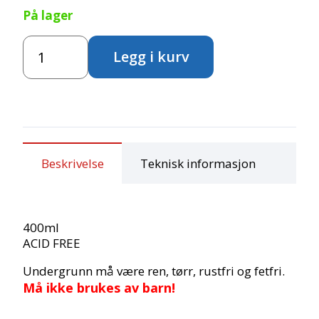
På lager
Spraylim
Legg i kurv
-
permanent
antall
Beskrivelse
Teknisk informasjon
400ml
ACID FREE
Undergrunn må være ren, tørr, rustfri og fetfri.
Må ikke brukes av barn!