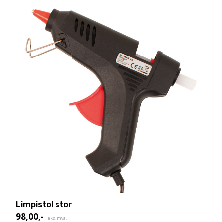
Limpistol stor
98,00
,-
eks. mva.