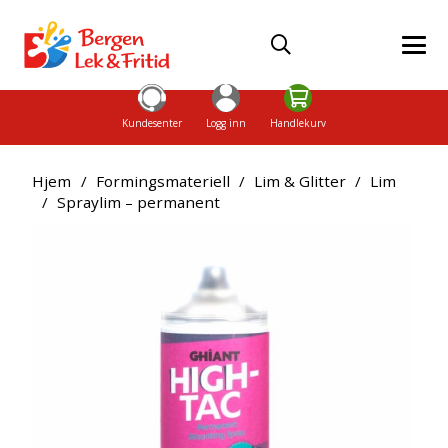
Kundesenter
Logg inn
Handlekurv
Hjem
/
Formingsmateriell
/
Lim & Glitter
/
Lim
/
Spraylim – permanent