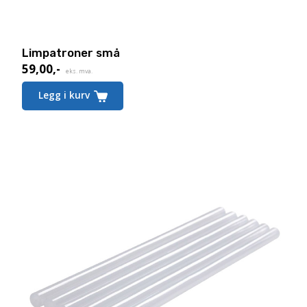
Limpatroner små
59,00
,-
eks. mva.
Legg i kurv