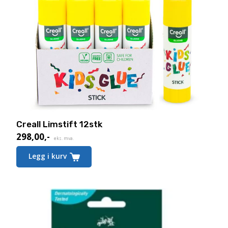
Creall Limstift 12stk
298,00
,-
eks. mva.
Legg i kurv