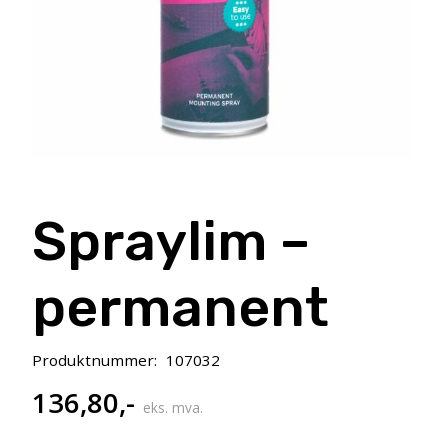
Spraylim –
permanent
Produktnummer:
107032
136,80
,-
eks. mva.