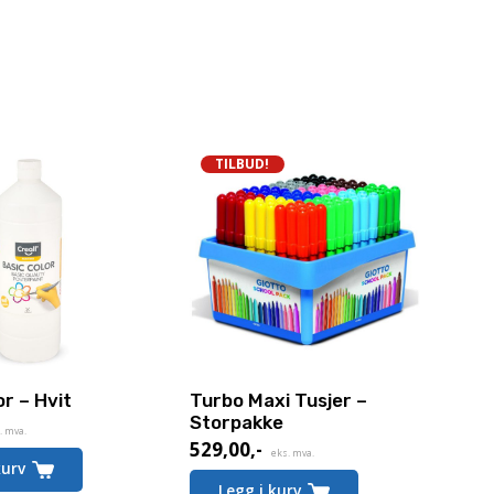
TILBUD!
or – Hvit
Turbo Maxi Tusjer –
Storpakke
. mva.
529,00
,-
Nåværende
eks. mva.
kurv
pris
Legg i kurv