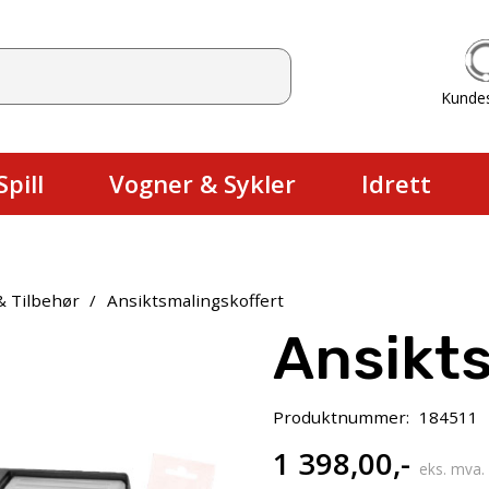
Kunde
Du har ingen produkter i handlekurv
pill
Vogner & Sykler
Idrett
& Tilbehør
/
Ansiktsmalingskoffert
Ansikts
Produktnummer:
184511
1 398,00
,-
eks. mva.