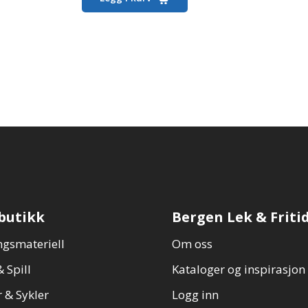
produktet
har
flere
varianter.
Alternativene
kan
velges
på
produktsiden
butikk
Bergen Lek & Friti
gsmateriell
Om oss
 Spill
Kataloger og inspirasjon
 & Sykler
Logg inn