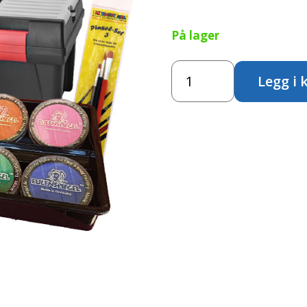
På lager
Ansiktsmalingskoffert
Legg i 
antall