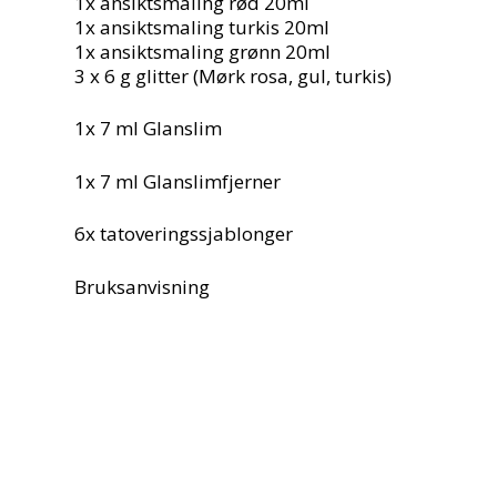
1x ansiktsmaling rød 20ml
1x ansiktsmaling turkis 20ml
1x ansiktsmaling grønn 20ml
3 x 6 g glitter (Mørk rosa, gul, turkis)
1x
7 ml Glanslim
1x
7 ml Glanslimfjerner
6x tatoveringssjablonger
Bruksanvisning