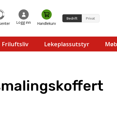
Bedrift
Privat
Logg inn
senter
Handlekurv
en.
Friluftsliv
Lekeplassutstyr
Møb
malingskoffert