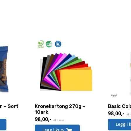
r – Sort
Kronekartong 270g –
Basic Col
10ark
98,00
,-
eks
98,00
,-
eks. mva.
Legg i 
Dette
Legg i kurv