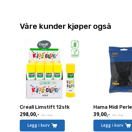
Våre kunder kjøper også
Creall Limstift 12stk
Hama Midi Perle
298,00
,-
39,00
,-
eks. mva.
eks. mva.
Legg i kurv
Legg i kurv