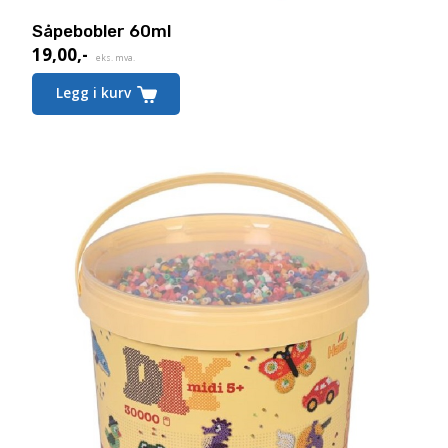
Såpebobler 60ml
19,00
,-
eks. mva.
Legg i kurv