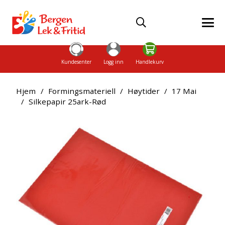
Kundesenter
Logg inn
Handlekurv
Hjem
/
Formingsmateriell
/
Høytider
/
17 Mai
/
Silkepapir 25ark-Rød