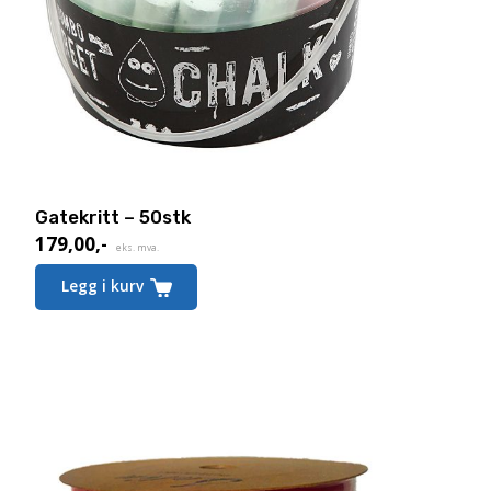
Gatekritt – 50stk
179,00
,-
eks. mva.
Legg i kurv