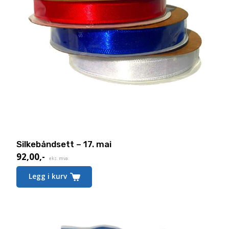
Silkebåndsett – 17. mai
92,00
,-
eks. mva.
Legg i kurv