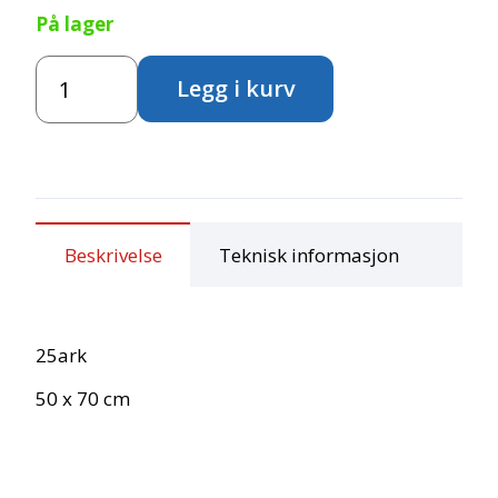
På lager
Silkepapir
Legg i kurv
25ark-
Rød
antall
Beskrivelse
Teknisk informasjon
25ark
50 x 70 cm