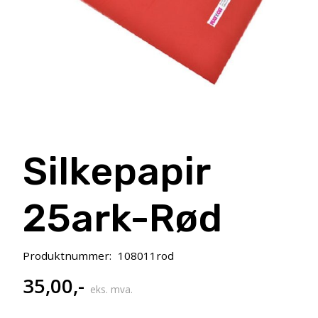
Silkepapir
25ark-Rød
Produktnummer:
108011rod
35,00
,-
eks. mva.