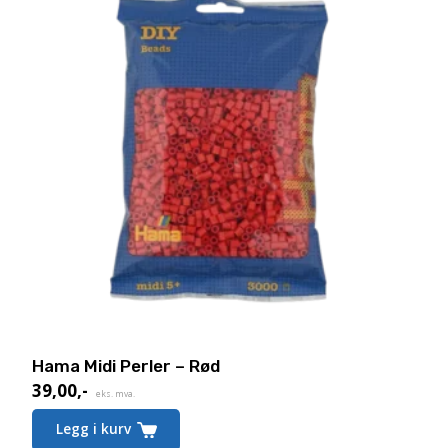
Hama Midi Perler – Rød
39,00
,-
eks. mva.
Legg i kurv