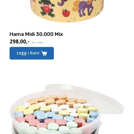
Hama Midi 30.000 Mix
298,00
,-
eks. mva.
Legg i kurv