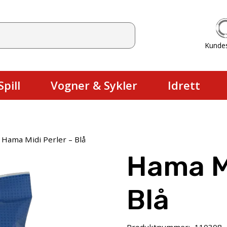
Kunde
Du har ingen produkter i handlekurv
pill
Vogner & Sykler
Idrett
Hama Midi Perler – Blå
Hama Mi
Blå
Produktnummer:
110308