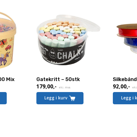
00 Mix
Gatekritt – 50stk
Silkebånd
179,00
,-
92,00
,-
eks. mva.
eks
Legg i kurv
Legg i 