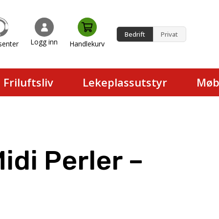
Bedrift
Privat
Logg inn
senter
Handlekurv
en.
Friluftsliv
Lekeplassutstyr
Møb
di Perler –