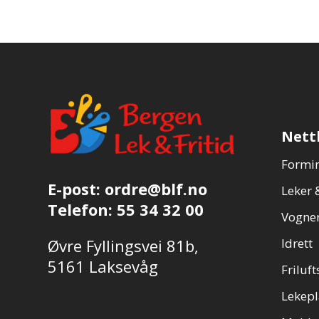
Nett
Formin
E-post:
ordre@blf.no
Leker &
Telefon:
55 34 32 00
Vogner
Øvre Fyllingsvei 81b,
Idrett
5161 Laksevåg
Friluft
Lekepl