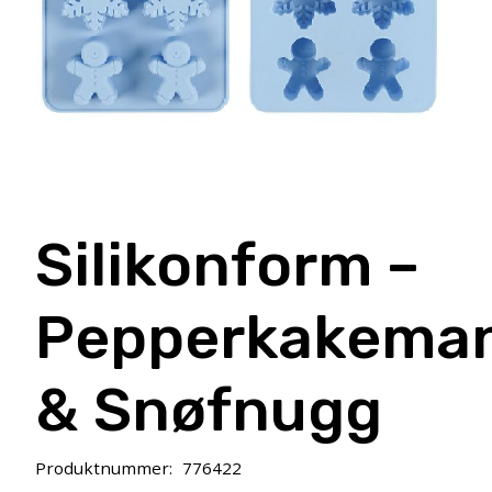
Silikonform –
Pepperkakema
& Snøfnugg
Produktnummer:
776422