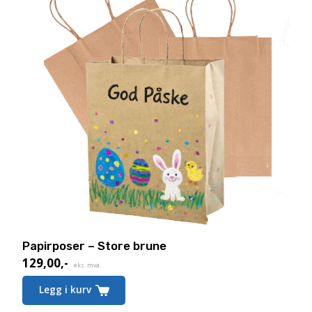
Papirposer – Store brune
129,00
,-
eks. mva.
Legg i kurv