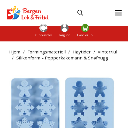
Kundesenter
Logg inn
Handlekurv
Hjem
/
Formingsmateriell
/
Høytider
/
Vinter/Jul
/
Silikonform – Pepperkakemann & Snøfnugg