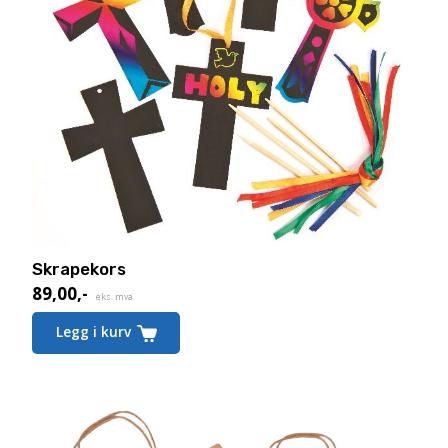
Skrapekors
89,00
,-
eks. mva.
Legg i kurv