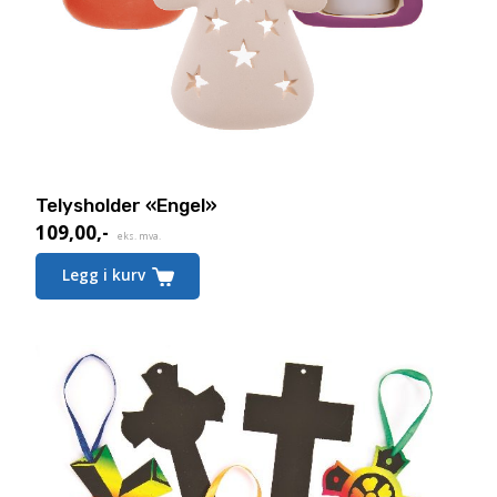
Telysholder «Engel»
109,00
,-
eks. mva.
Legg i kurv