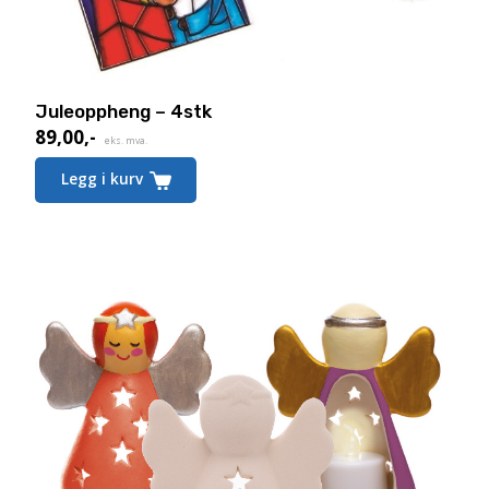
Juleoppheng – 4stk
89,00
,-
eks. mva.
Legg i kurv