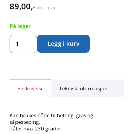
89,00
,-
eks. mva.
På lager
Silikonform
Legg i kurv
-
Pepperkakemann
&
Snøfnugg
antall
Beskrivelse
Teknisk informasjon
Kan brukes både til betong, gips og
såpestøping.
Tåler max 230 grader