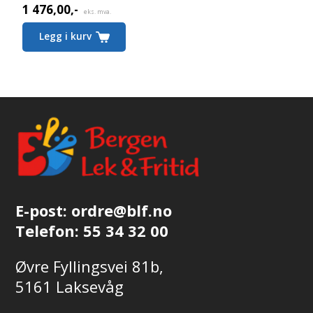
1 476,00
,-
Nåværende
eks. mva.
pris
Legg i kurv
er:
1 476,00,-.
E-post:
ordre@blf.no
Telefon:
55 34 32 00
Øvre Fyllingsvei 81b,
5161 Laksevåg