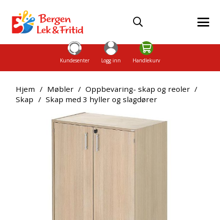
Kundesenter
Logg inn
Handlekurv
Hjem
/
Møbler
/
Oppbevaring- skap og reoler
/
Skap
/
Skap med 3 hyller og slagdører