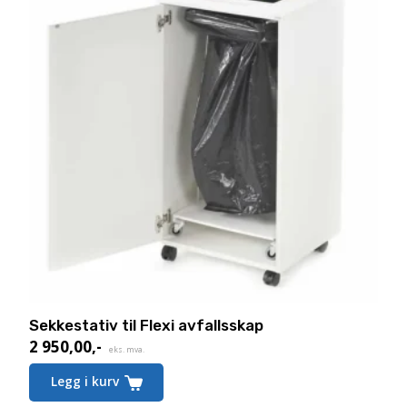
Sekkestativ til Flexi avfallsskap
2 950,00
,-
eks. mva.
Legg i kurv