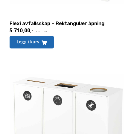
Flexi avfallsskap – Rektangulær åpning
5 710,00
,-
eks. mva.
Legg i kurv