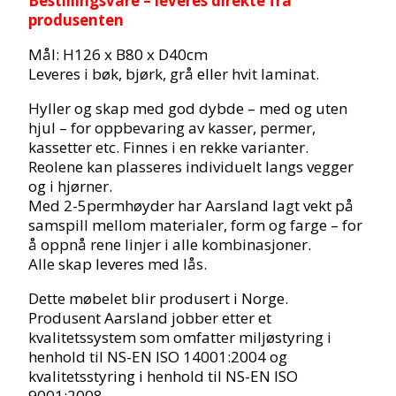
Bestillingsvare – leveres direkte fra
produsenten
Mål: H126 x B80 x D40cm
Leveres i bøk, bjørk, grå eller hvit laminat.
Hyller og skap med god dybde – med og uten
hjul – for oppbevaring av kasser, permer,
kassetter etc. Finnes i en rekke varianter.
Reolene kan plasseres individuelt langs vegger
og i hjørner.
Med 2-5permhøyder har Aarsland lagt vekt på
samspill mellom materialer, form og farge – for
å oppnå rene linjer i alle kombinasjoner.
Alle skap leveres med lås.
Dette møbelet blir produsert i Norge.
Produsent Aarsland jobber etter et
kvalitetssystem som omfatter miljøstyring i
henhold til NS-EN ISO 14001:2004 og
kvalitetsstyring i henhold til NS-EN ISO
9001:2008.