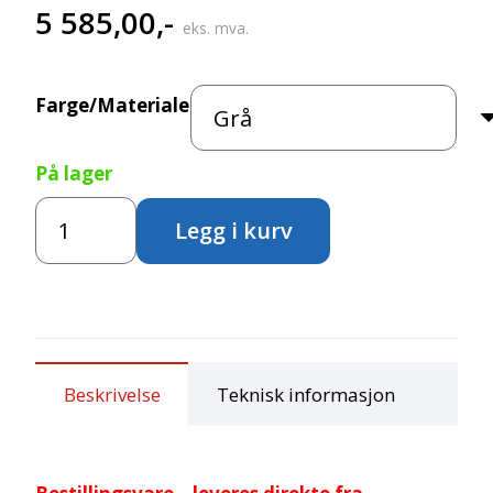
5 585,00
,-
eks. mva.
Farge/Materiale
På lager
Skap
Legg i kurv
med
3
hyller
og
slagdører
antall
Beskrivelse
Teknisk informasjon