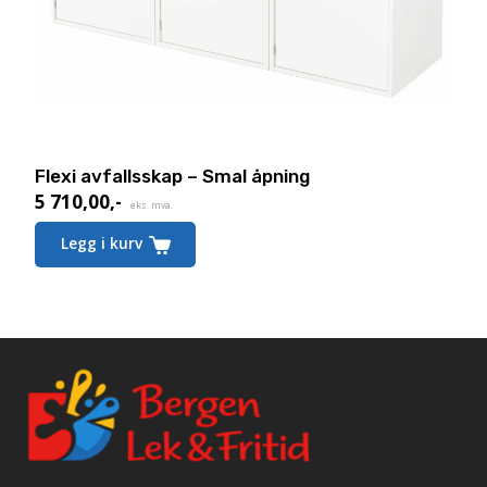
Flexi avfallsskap – Smal åpning
5 710,00
,-
eks. mva.
Legg i kurv