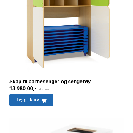
Skap til barnesenger og sengetøy
13 980,00
,-
eks. mva.
Legg i kurv