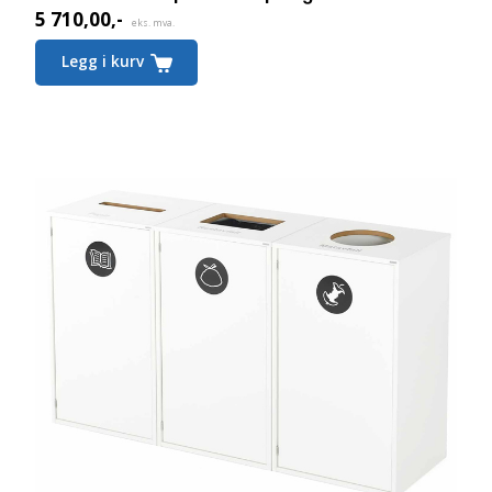
5 710,00
,-
eks. mva.
Legg i kurv