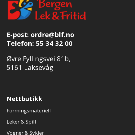
produktsiden
E-post:
ordre@blf.no
Telefon:
55 34 32 00
Øvre Fyllingsvei 81b,
5161 Laksevåg
Nettbutikk
Formingsmateriell
Leker & Spill
Vogner & Sykler