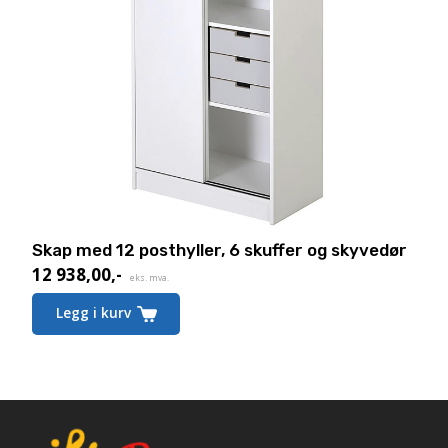
Skap med 12 posthyller, 6 skuffer og skyvedør
12 938,00
,-
eks. mva.
Dette
Legg i kurv
produktet
har
flere
varianter.
Alternativene
kan
velges
på