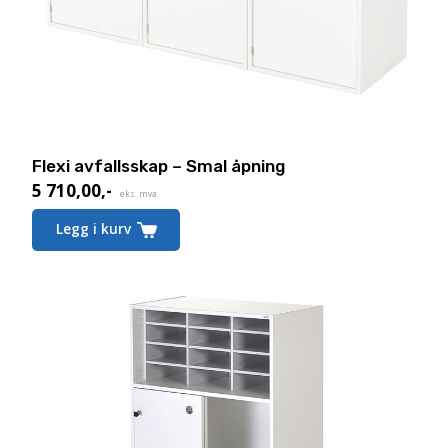
Flexi avfallsskap – Smal åpning
5 710,00
,-
eks. mva.
Legg i kurv