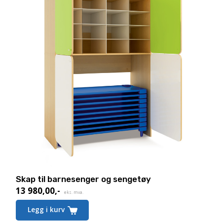
Skap til barnesenger og sengetøy
13 980,00
,-
eks. mva.
Legg i kurv