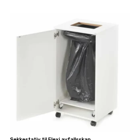
Sekkestativ til Flexi avfallsskap