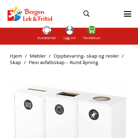
Kundesenter
Logg inn
Handlekurv
Hjem
/
Møbler
/
Oppbevaring- skap og reoler
/
Skap
/
Flexi avfallsskap – Rund åpning