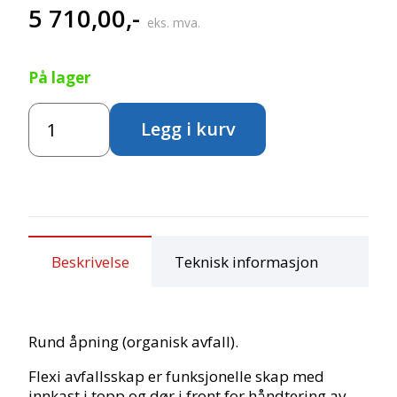
5 710,00
,-
eks. mva.
På lager
Flexi
Legg i kurv
avfallsskap
-
Rund
åpning
antall
Beskrivelse
Teknisk informasjon
Rund åpning (organisk avfall).
Flexi avfallsskap er funksjonelle skap med
innkast i topp og dør i front for håndtering av