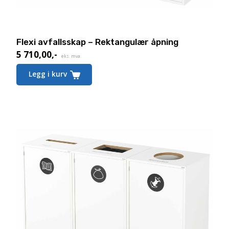
Flexi avfallsskap – Rektangulær åpning
5 710,00
,-
eks. mva.
Legg i kurv