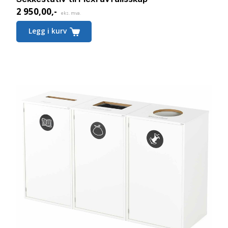
2 950,00
,-
eks. mva.
Legg i kurv