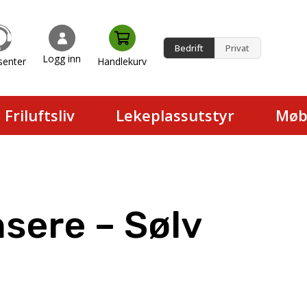
Bedrift
Privat
Logg inn
senter
Handlekurv
en.
Friluftsliv
Lekeplassutstyr
Møb
sere – Sølv