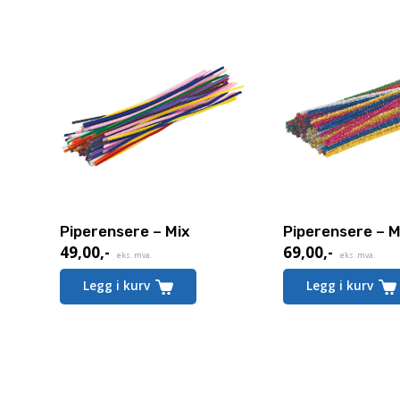
Piperensere – Mix
Piperensere – M
49,00
,-
69,00
,-
eks. mva.
eks. mva.
Legg i kurv
Legg i kurv