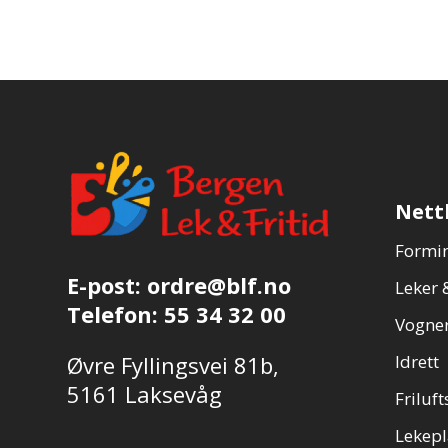
Nett
Formin
E-post:
ordre@blf.no
Leker &
Telefon:
55 34 32 00
Vogner
Øvre Fyllingsvei 81b,
Idrett
5161 Laksevåg
Friluft
Lekepl