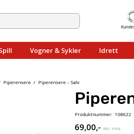
Kunde
Du har ingen produkter i handlekurv
pill
Vogner & Sykler
Idrett
/
Piperensere
/
Piperensere – Sølv
Piperen
Produktnummer:
108622
69,00
,-
eks. mva.