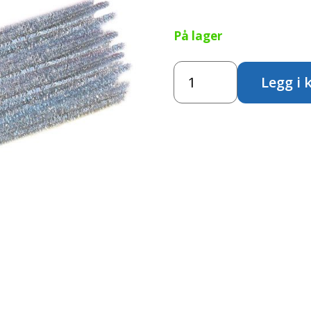
På lager
Piperensere
Legg i 
-
Sølv
antall