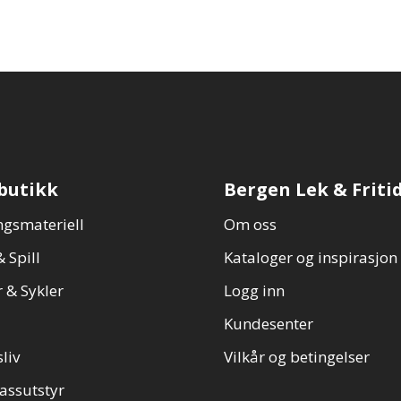
butikk
Bergen Lek & Friti
gsmateriell
Om oss
 Spill
Kataloger og inspirasjon
 & Sykler
Logg inn
Kundesenter
sliv
Vilkår og betingelser
assutstyr