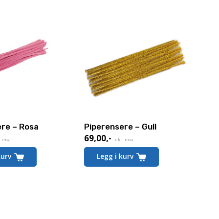
ere – Rosa
Piperensere – Gull
69,00
,-
. mva.
eks. mva.
kurv
Legg i kurv