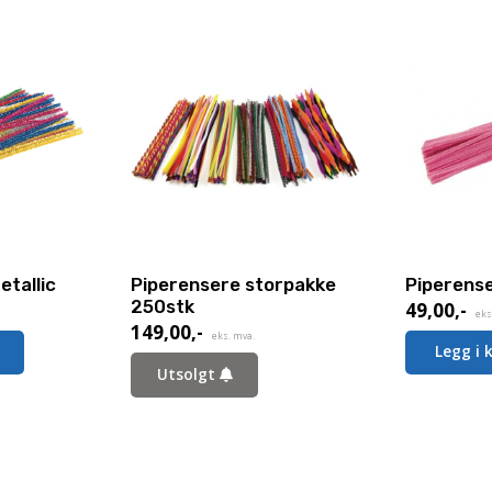
etallic
Piperensere storpakke
Piperens
250stk
49,00
,-
eks
149,00
,-
eks. mva.
Legg i 
Utsolgt