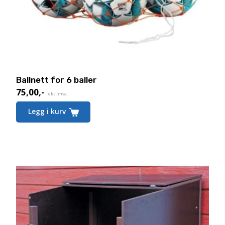
Ballnett for 6 baller
75,00
,-
eks. mva.
Legg i kurv