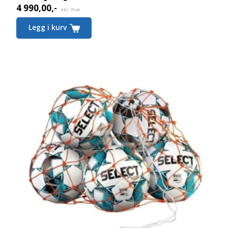
4 990,00
,-
eks. mva.
Legg i kurv