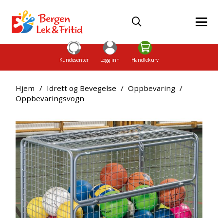
Kundesenter
Logg inn
Handlekurv
Hjem
/
Idrett og Bevegelse
/
Oppbevaring
/
Oppbevaringsvogn