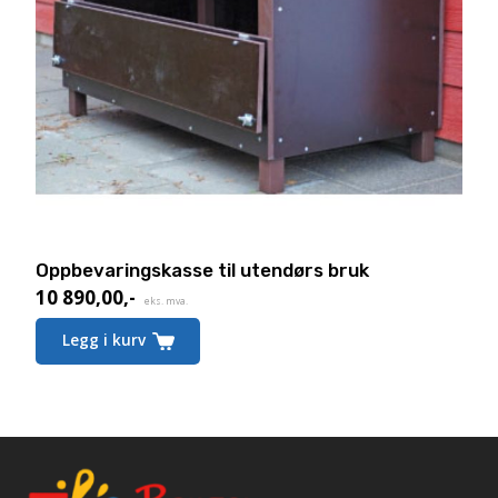
Oppbevaringskasse til utendørs bruk
10 890,00
,-
eks. mva.
Legg i kurv