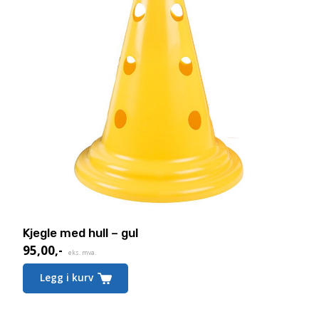
Kjegle med hull – gul
95,00
,-
eks. mva.
Legg i kurv