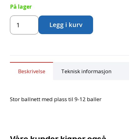
På lager
Ballnett
Legg i kurv
for
9-
12
baller
antall
Beskrivelse
Teknisk informasjon
Stor ballnett med plass til 9-12 baller
Våre kunder kjøper også