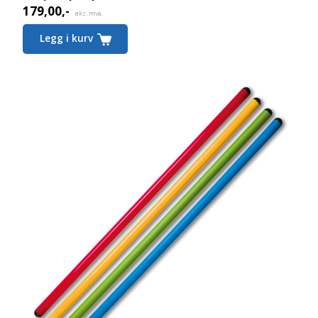
179,00
,-
eks. mva.
Legg i kurv