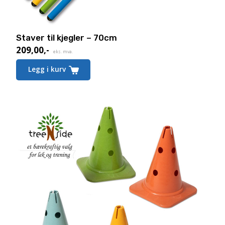
Staver til kjegler – 70cm
209,00
,-
eks. mva.
Legg i kurv