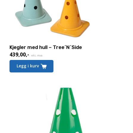
Kjegler med hull – Tree´N´Side
439,00
,-
eks. mva.
Legg i kurv