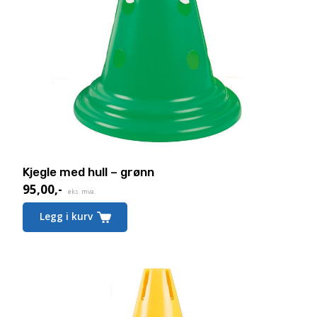
Kjegle med hull – grønn
95,00
,-
eks. mva.
Legg i kurv