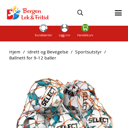
Kundesenter
Logg inn
Handlekurv
Hjem
/
Idrett og Bevegelse
/
Sportsutstyr
/
Ballnett for 9-12 baller