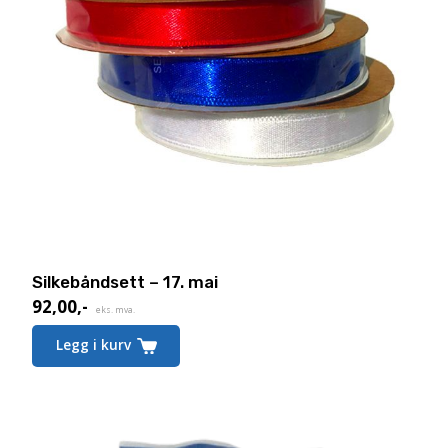
Silkebåndsett – 17. mai
92,00
,-
eks. mva.
Legg i kurv