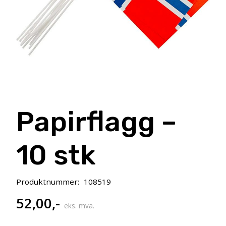
Papirflagg –
10 stk
Produktnummer:
108519
52,00
,-
eks. mva.