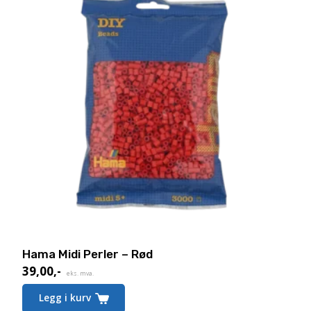
Hama Midi Perler – Rød
39,00
,-
eks. mva.
Legg i kurv