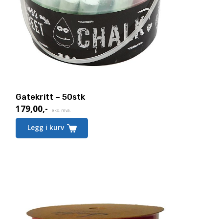
Gatekritt – 50stk
179,00
,-
eks. mva.
Legg i kurv