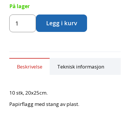
På lager
Papirflagg
Legg i kurv
-
10
stk
antall
Beskrivelse
Teknisk informasjon
10 stk, 20x25cm.
Papirflagg med stang av plast.