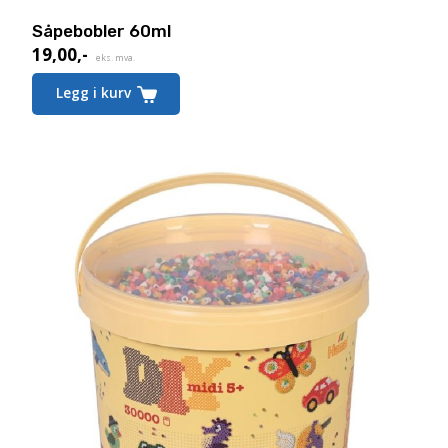
Såpebobler 60ml
19,00
,-
eks. mva.
Legg i kurv