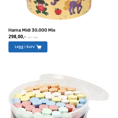
Hama Midi 30.000 Mix
298,00
,-
eks. mva.
Legg i kurv