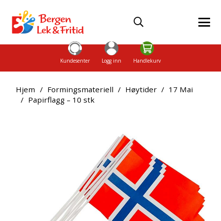
Kundesenter
Logg inn
Handlekurv
Hjem
/
Formingsmateriell
/
Høytider
/
17 Mai
/
Papirflagg – 10 stk