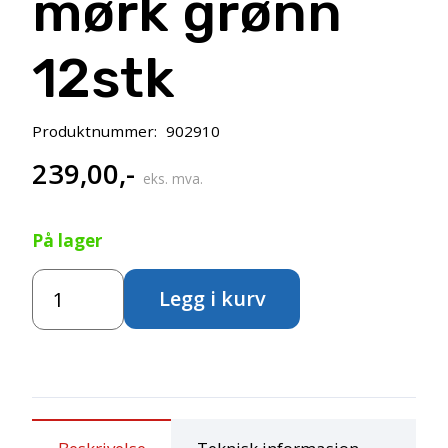
mørk grønn
12stk
Produktnummer:
902910
239,00
,-
eks. mva.
På lager
Lyra
Legg i kurv
Color
Giants
-
fargeblyanter
mørk
grønn
12stk