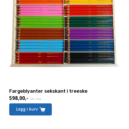
Fargeblyanter sekskant i treeske
598,00
,-
Nåværende
eks. mva.
pris
Legg i kurv
er:
598,00,-.