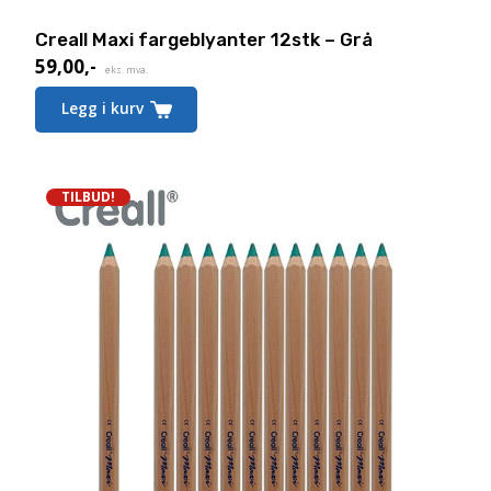
Creall Maxi fargeblyanter 12stk – Grå
59,00
,-
Nåværende
eks. mva.
pris
Legg i kurv
er:
59,00,-.
TILBUD!