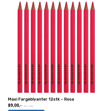
Maxi Fargeblyanter 12stk – Rosa
89,00
,-
eks. mva.