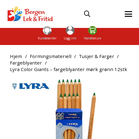
Kundesenter
Logg inn
Handlekurv
Hjem
/
Formingsmateriell
/
Tusjer & Farger
/
Fargeblyanter
/
Lyra Color Giants – fargeblyanter mørk grønn 12stk