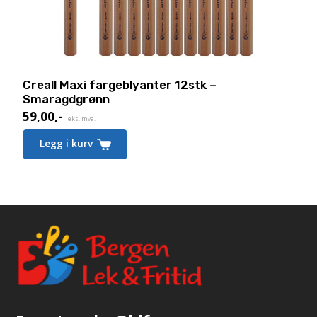
Creall Maxi fargeblyanter 12stk –
Smaragdgrønn
59,00
,-
Nåværende
eks. mva.
pris
Legg i kurv
er:
59,00,-.