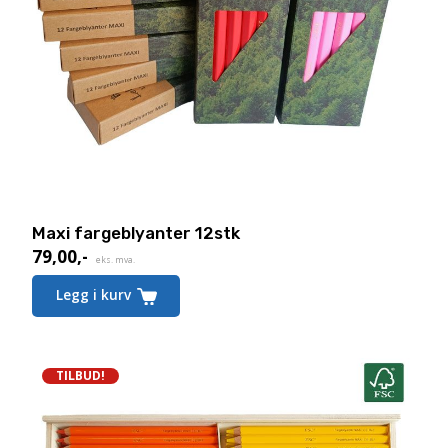
Maxi fargeblyanter 12stk
79,00
,-
eks. mva.
Dette
Legg i kurv
produktet
har
flere
varianter.
Alternativene
TILBUD!
kan
velges
på
produktsiden