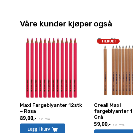
Våre kunder kjøper også
TILBUD!
Maxi Fargeblyanter 12stk
Creall Maxi
– Rosa
fargeblyanter 1
Grå
89,00
,-
eks. mva.
59,00
,-
Nåværende
eks. mva.
Legg i kurv
pris