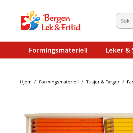
Formingsmateriell
Leker & S
Hjem
/
Formingsmateriell
/
Tusjer & Farger
/
Fa