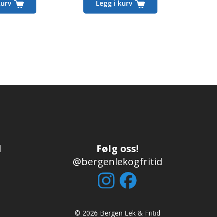
kurv
Legg i kurv
er:
59,00,-.
d
Følg oss!
@bergenlekogfritid
© 2026 Bergen Lek & Fritid