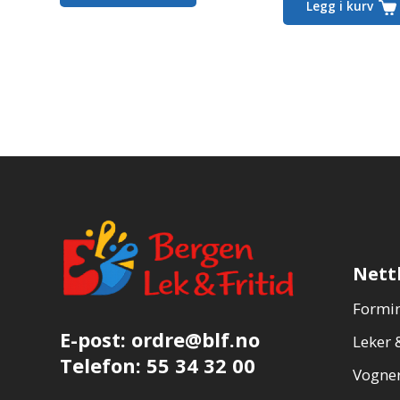
Legg i kurv
er:
59,00,-.
Nett
Formin
E-post:
ordre@blf.no
Leker &
Telefon:
55 34 32 00
Vogner