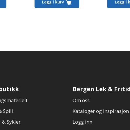
Legg i kurv
Legg i 
er:
er:
59,00,-.
89,00,-.
butikk
Bergen Lek & Friti
gsmateriell
Om oss
 Spill
Kataloger og inspirasjon
 & Sykler
Logg inn