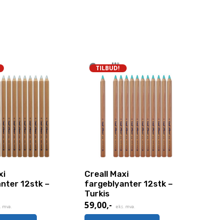
TILBUD!
xi
Creall Maxi
nter 12stk –
fargeblyanter 12stk –
Turkis
59,00
,-
de
Nåværende
. mva.
eks. mva.
pris