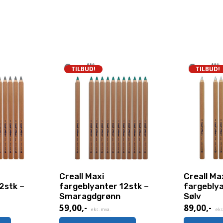
TILBUD!
TILBUD!
Creall Maxi
Creall Ma
2stk –
fargeblyanter 12stk –
fargeblya
Smaragdgrønn
Sølv
59,00
,-
89,00
,-
Nåværende
Nåværen
eks. mva.
eks
pris
pris