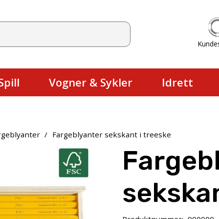
Kunde
Du har ingen produkter i handlekurv
pill
Vogner & Sykler
Idrett
rgeblyanter
/
Fargeblyanter sekskant i treeske
Fargeb
sekskan
Produktnummer:
900000