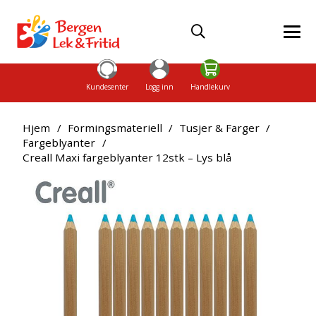
Kundesenter
Logg inn
Handlekurv
Hjem
/
Formingsmateriell
/
Tusjer & Farger
/
Fargeblyanter
/
Creall Maxi fargeblyanter 12stk – Lys blå