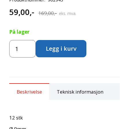
59,00
,-
Opprinnelig
Nåværende
169,00
,-
eks. mva.
pris
pris
På lager
var:
er:
Creall
169,00,-.
59,00,-.
Legg i kurv
Maxi
fargeblyanter
12stk
-
Lys
blå
antall
Beskrivelse
Teknisk informasjon
12 stk
Ø 9mm