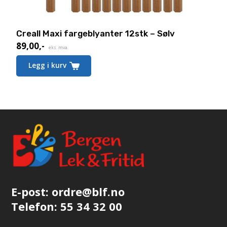
Creall Maxi fargeblyanter 12stk – Sølv
89,00
,-
Nåværende
eks. mva.
pris
Legg i kurv
er:
89,00,-.
E-post:
ordre@blf.no
Telefon:
55 34 32 00