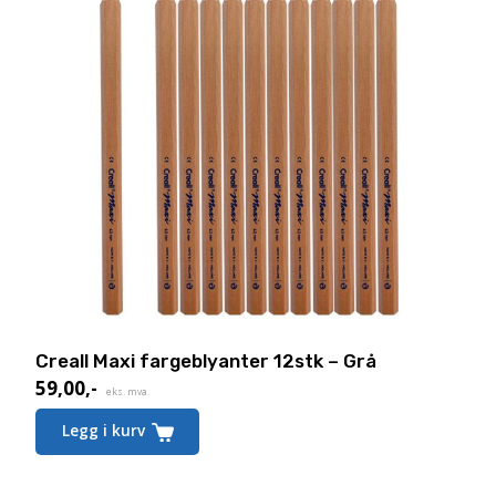
Creall Maxi fargeblyanter 12stk – Grå
59,00
,-
Nåværende
eks. mva.
pris
Legg i kurv
er:
59,00,-.