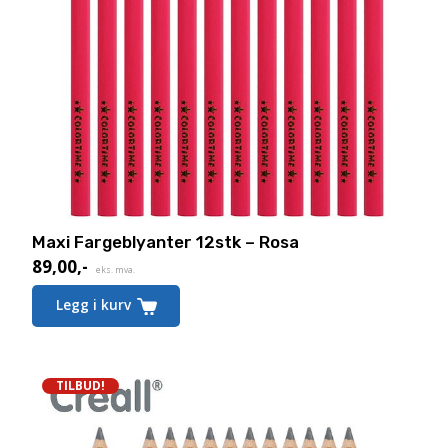
Maxi Fargeblyanter 12stk – Rosa
89,00
,-
eks. mva.
Legg i kurv
TILBUD!