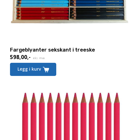
Fargeblyanter sekskant i treeske
598,00
,-
Nåværende
eks. mva.
pris
Legg i kurv
er:
598,00,-.