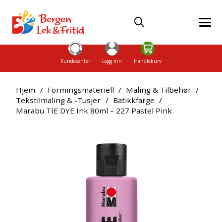
Kundesenter
Logg inn
Handlekurv
Hjem
/
Formingsmateriell
/
Maling & Tilbehør
/
Tekstilmaling & -Tusjer
/
Batikkfarge
/
Marabu TIE DYE Ink 80ml – 227 Pastel Pink