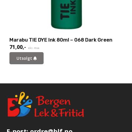
Marabu TIE DYE Ink 80ml – 068 Dark Green
71,00
,-
eks. mva.
Utsolgt
E-post:
ordre@blf.no