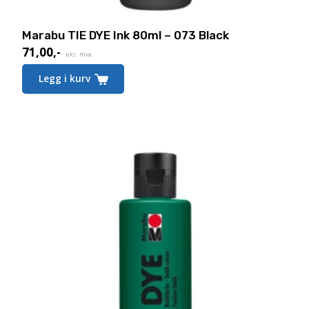
Marabu TIE DYE Ink 80ml – 073 Black
71,00
,-
eks. mva.
Legg i kurv