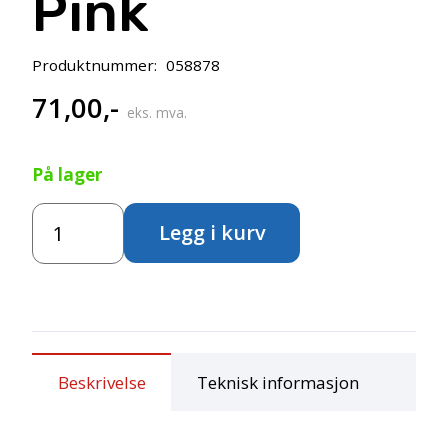
Pink
Produktnummer:
058878
71,00
,-
eks. mva.
På lager
Marabu
Legg i kurv
TIE
DYE
Ink
80ml
–
227
Pastel
Beskrivelse
Teknisk informasjon
Pink
antall