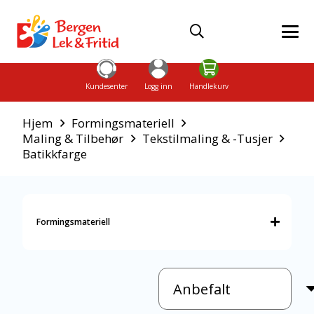
Kundesenter
Logg inn
Handlekurv
Hjem
Formingsmateriell
Maling & Tilbehør
Tekstilmaling & -Tusjer
Batikkfarge
Formingsmateriell