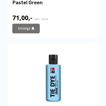
Pastel Green
71,00
,-
eks. mva.
Utsolgt