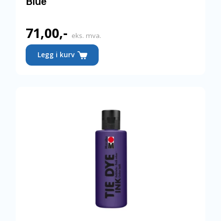
Blue
71,00
,-
eks. mva.
Legg i kurv