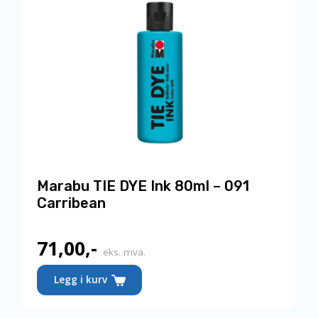
Marabu TIE DYE Ink 80ml – 091
Carribean
71,00
,-
eks. mva.
Legg i kurv