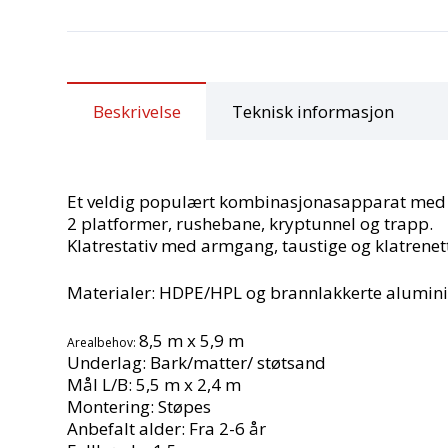
Beskrivelse
Teknisk informasjon
Et veldig populært kombinasjonasapparat med m
2 platformer, rushebane, kryptunnel og trapp.
Klatrestativ med armgang, taustige og klatrenet
Materialer:
HDPE/HPL og brannlakkerte alumini
8,5 m x 5,9 m
Arealbehov:
Underlag: Bark/matter/ støtsand
Mål L/B: 5,5 m x 2,4 m
Montering: Støpes
Anbefalt alder: Fra 2-6 år