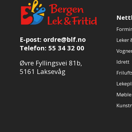
Nett
Formin
E-post:
ordre@blf.no
Leker &
Telefon:
55 34 32 00
Vogner
Øvre Fyllingsvei 81b,
Idrett
5161 Laksevåg
Friluft
Lekepl
Møble
Kunstn