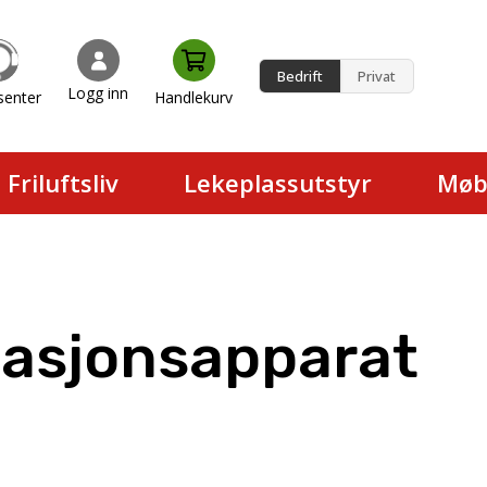
Bedrift
Privat
Logg inn
senter
Handlekurv
en.
Friluftsliv
Lekeplassutstyr
Møb
asjonsapparat