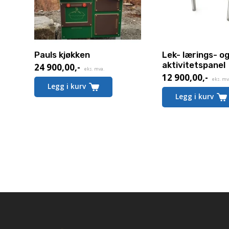
Pauls kjøkken
Lek- lærings- o
aktivitetspanel
24 900,00
,-
eks. mva.
12 900,00
,-
eks. mv
Legg i kurv
Legg i kurv