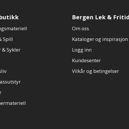
butikk
Bergen Lek & Friti
gsmateriell
Om oss
 Spill
Kataloger og inspirasjon
 & Sykler
Logg inn
Kundesenter
sliv
Vilkår og betingelser
assutstyr
r
ermateriell