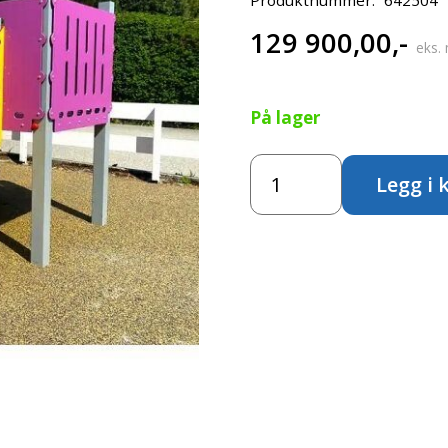
129 900,00
,-
eks.
På lager
Kombinasjonsapparat
Legg i 
"Ask"
antall