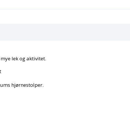
ye lek og aktivitet.
t
ums hjørnestolper.