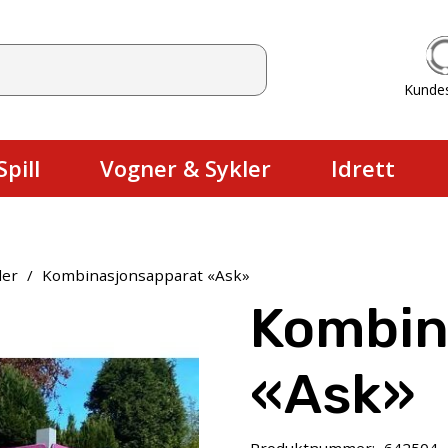
Kunde
Du har ingen produkter i handlekurv
pill
Vogner & Sykler
Idrett
ler
/
Kombinasjonsapparat «Ask»
Kombin
«Ask»
Produktnummer:
642504