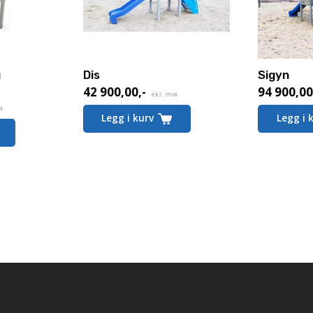
g
Dis
Sigyn
42 900,00
,-
94 900,0
eks. mva.
a.
Legg i kurv
Legg i 