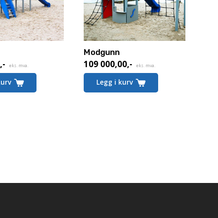
Modgunn
0
,-
109 000,00
,-
eks. mva.
eks. mva.
kurv
Legg i kurv