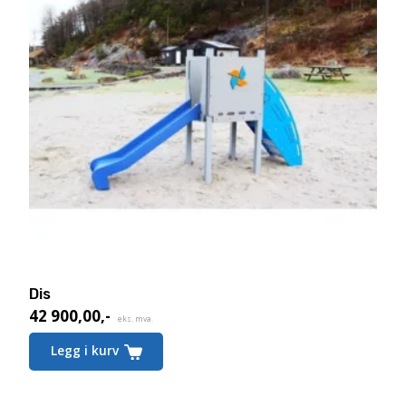
Dis
42 900,00
,-
eks. mva.
Legg i kurv