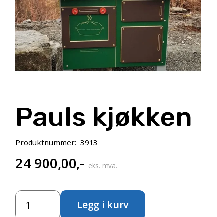
Pauls kjøkken
Produktnummer:
3913
24 900,00
,-
eks. mva.
Pauls
Legg i kurv
kjøkken
antall