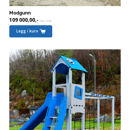
Modgunn
109 000,00
,-
eks. mva.
Legg i kurv