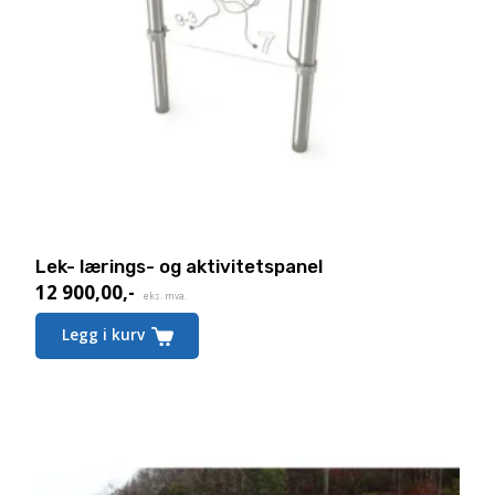
Lek- lærings- og aktivitetspanel
12 900,00
,-
eks. mva.
Legg i kurv