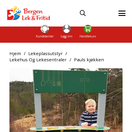
Kundesenter
Logg inn
Handlekurv
Hjem
/
Lekeplassutstyr
/
Lekehus Og Lekesentraler
/
Pauls kjøkken