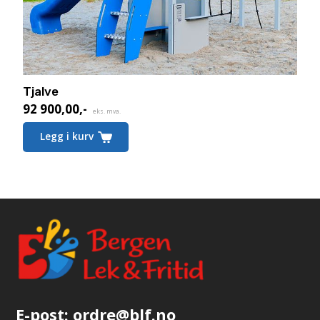
Tjalve
92 900,00
,-
eks. mva.
Legg i kurv
E-post:
ordre@blf.no