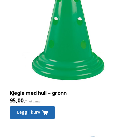
Kjegle med hull – grønn
95,00
,-
eks. mva.
Legg i kurv