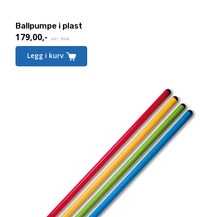
Ballpumpe i plast
179,00
,-
eks. mva.
Legg i kurv