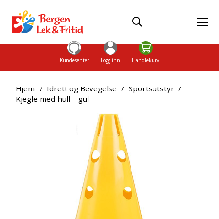
Kundesenter
Logg inn
Handlekurv
Hjem
/
Idrett og Bevegelse
/
Sportsutstyr
/
Kjegle med hull – gul