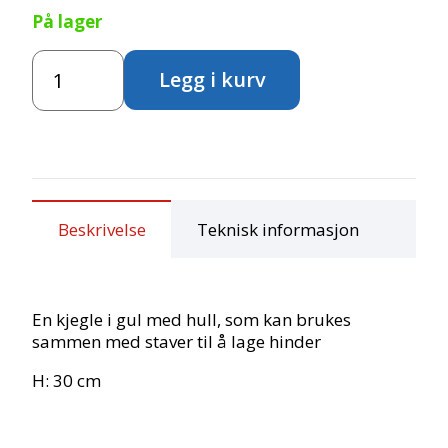
På lager
Kjegle
Legg i kurv
med
hull
-
gul
antall
Beskrivelse
Teknisk informasjon
En kjegle i gul med hull, som kan brukes
sammen med staver til å lage hinder
H: 30 cm