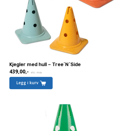
Kjegler med hull – Tree´N´Side
439,00
,-
eks. mva.
Legg i kurv