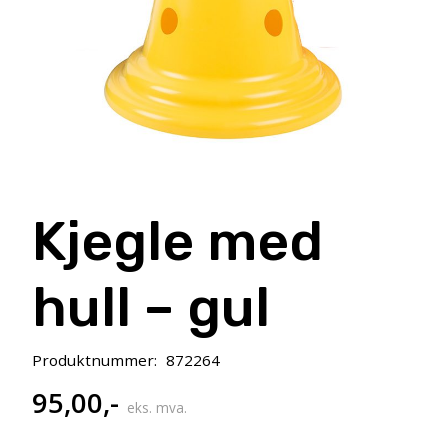
Kjegle med
hull – gul
Produktnummer:
872264
95,00
,-
eks. mva.