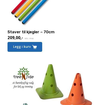
Staver til kjegler – 70cm
209,00
,-
eks. mva.
Legg i kurv