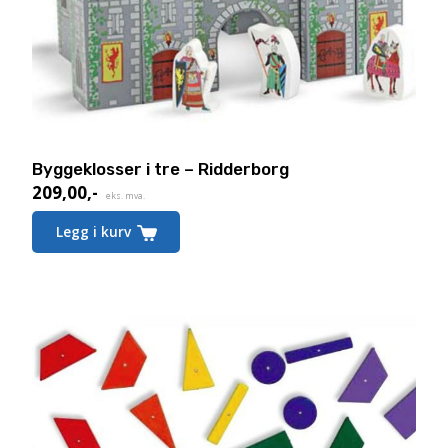
Byggeklosser i tre – Ridderborg
209,00
,-
eks. mva.
Legg i kurv