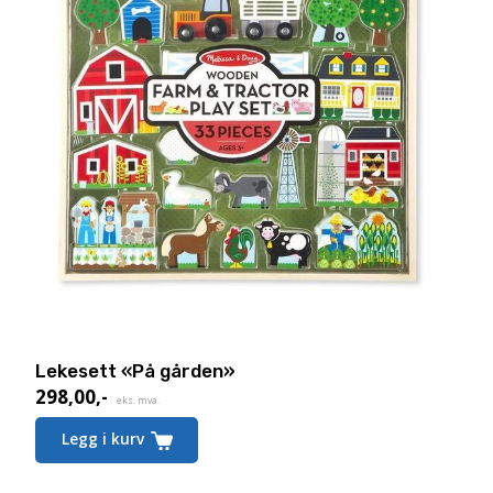
Lekesett «På gården»
298,00
,-
Nåværende
eks. mva.
pris
Legg i kurv
er:
298,00,-.