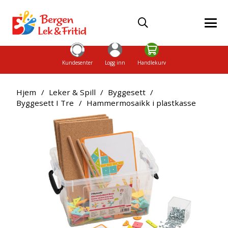
Kundesenter
Logg inn
Handlekurv
Hjem
/
Leker & Spill
/
Byggesett
/
Byggesett I Tre
/
Hammermosaikk i plastkasse