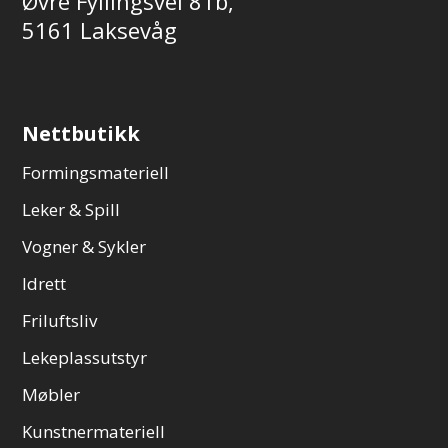
Øvre Fyllingsvei 81b,
5161 Laksevåg
Nettbutikk
Formingsmateriell
Leker & Spill
Vogner & Sykler
Idrett
Friluftsliv
Lekeplassutstyr
Møbler
Kunstnermateriell