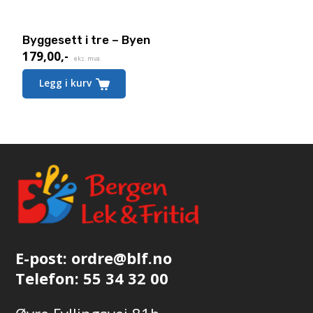
Byggesett i tre – Byen
179,00
,-
Nåværende
eks. mva.
pris
Legg i kurv
er:
179,00,-.
E-post:
ordre@blf.no
Telefon:
55 34 32 00