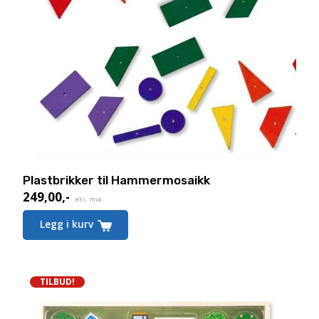
Plastbrikker til Hammermosaikk
249,00
,-
eks. mva.
Legg i kurv
TILBUD!