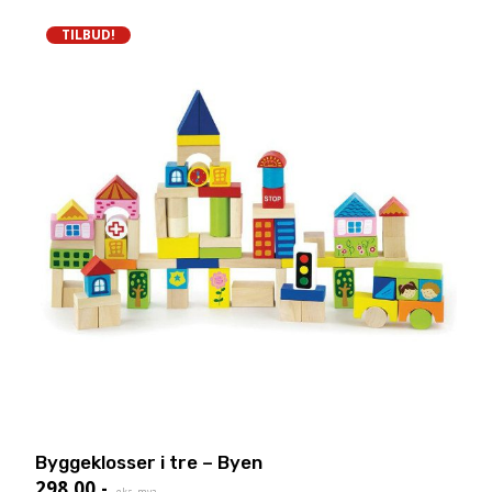
TILBUD!
Byggeklosser i tre – Byen
298,00
,-
Nåværende
eks. mva.