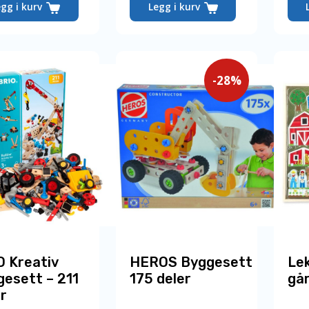
egg i kurv
Legg i kurv
-28%
O Kreativ
HEROS Byggesett
Le
gesett – 211
175 deler
gå
er