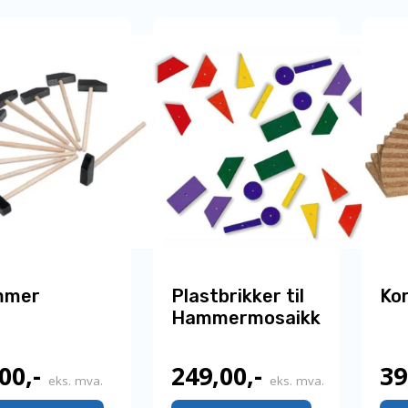
398,00,-.
298,00,-.
mmer
Plastbrikker til
Ko
Hammermosaikk
,00
,-
249,00
,-
39
eks. mva.
eks. mva.