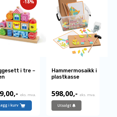
-18%
gesett i tre –
Hammermosaikk i
en
plastkasse
9,00
,-
598,00
,-
Nåværende
eks. mva.
eks. mva.
pris
Legg i kurv
Utsolgt
er: