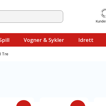
Kunde
Du har ingen produkter i handlekurv
pill
Vogner & Sykler
Idrett
I Tre