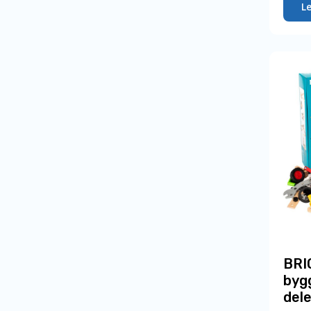
L
BRI
byg
del