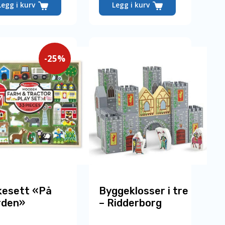
Legg i kurv
Legg i kurv
-25%
kesett «På
Byggeklosser i tre
rden»
– Ridderborg