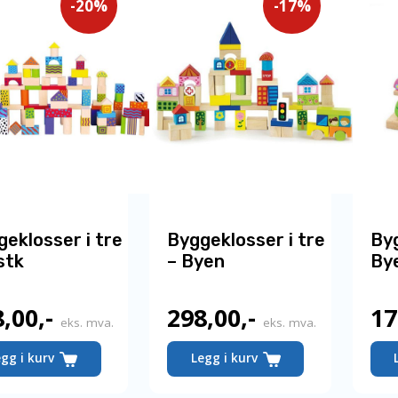
-20%
-17%
eklosser i tre
Byggeklosser i tre
Byg
stk
– Byen
By
8,00
,-
298,00
,-
17
Nåværende
Nåværende
eks. mva.
eks. mva.
pris
pris
egg i kurv
Legg i kurv
er:
er: