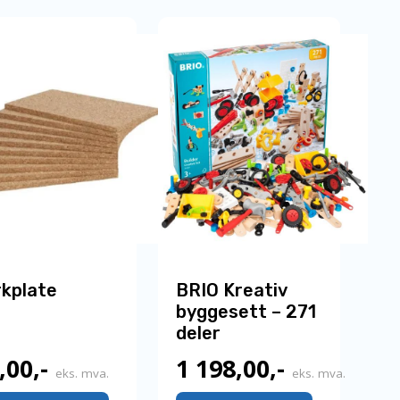
179,00,-.
rkplate
BRIO Kreativ
byggesett – 271
deler
,00
,-
1 198,00
,-
eks. mva.
eks. mva.