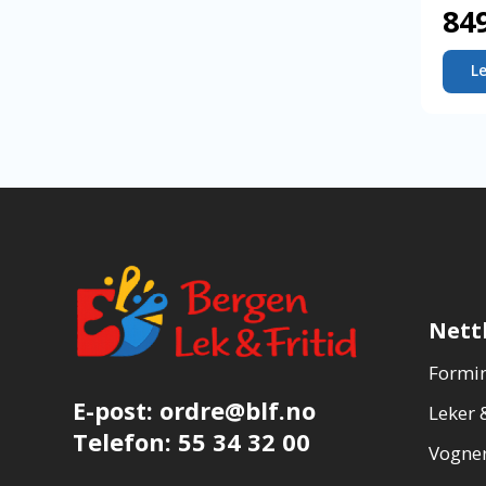
84
L
Nett
Formin
E-post:
ordre@blf.no
Leker &
Telefon:
55 34 32 00
Vogner