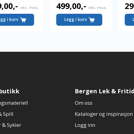
9,00
,-
499,00
,-
29
Nåværende
eks. mva.
eks. mva.
pris
egg i kurv
Legg i kurv
er:
499,00,-.
butikk
Bergen Lek & Friti
gsmateriell
Om oss
 Spill
Kataloger og inspirasjon
 & Sykler
Logg inn