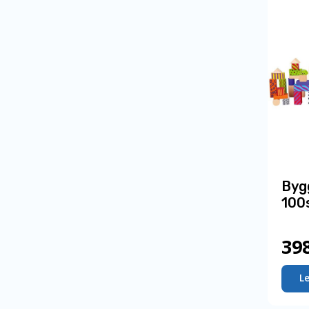
Bygg
100
39
L