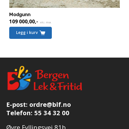
Modgunn
109 000,00
,-
eks. mva.
Legg i kurv
E-post:
ordre@blf.no
Telefon:
55 34 32 00
Øvre Fyllingsvei 81b,