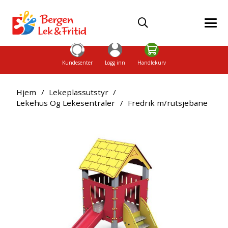
Kundesenter
Logg inn
Handlekurv
Hjem
/
Lekeplassutstyr
/
Lekehus Og Lekesentraler
/
Fredrik m/rutsjebane