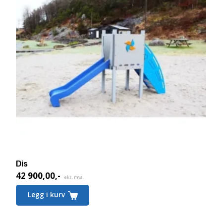
Dis
42 900,00
,-
eks. mva.
Legg i kurv