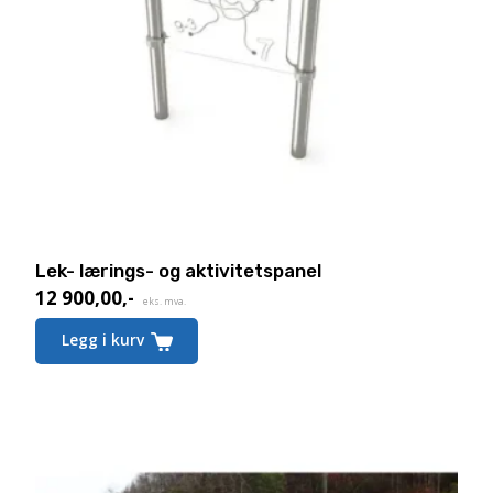
Lek- lærings- og aktivitetspanel
12 900,00
,-
eks. mva.
Legg i kurv