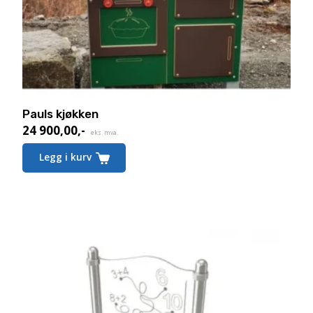
Pauls kjøkken
24 900,00
,-
eks. mva.
Legg i kurv