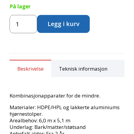
På lager
Fredrik
Legg i kurv
m/rutsjebane
antall
Beskrivelse
Teknisk informasjon
Kombinasjonapparater for de mindre.
Materialer: HDPE/HPL og lakkerte aluminiums
hjørnestolper.
Arealbehov: 6,0 m x 5,1 m
Underlag: Bark/matter/støtsand
Anbefalt alder: Fra 2 år