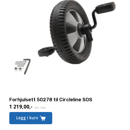
Forhjulsett 50278 til Circleline SOS
1 219,00
,-
eks. mva.
Legg i kurv