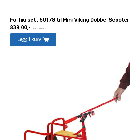
Forhjulsett 50178 til Mini Viking Dobbel Scooter
839,00
,-
eks. mva.
Legg i kurv