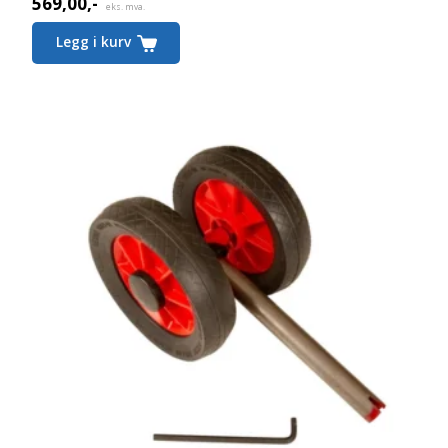
569,00
,-
eks. mva.
Legg i kurv