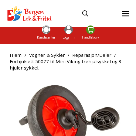
Kundesenter
Logg inn
Handlekurv
Hjem
/
Vogner & Sykler
/
Reparasjon/Deler
/
Forhjulsett 50077 til Mini Viking trehjulsykkel og 3-
hjuler sykkel.