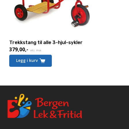
Trekkstang til alle 3-hjul-sykler
379,00
,-
eks. mva.
Legg i kurv