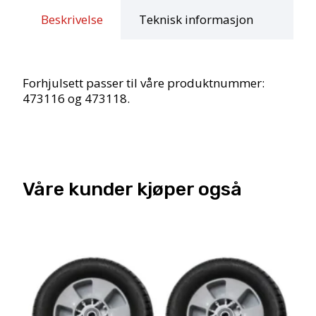
3-
Beskrivelse
Teknisk informasjon
hjuler
sykkel.
antall
Forhjulsett passer til våre produktnummer:
473116 og 473118.
Våre kunder kjøper også