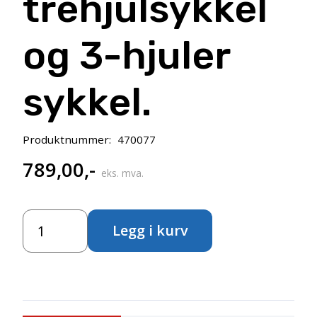
trehjulsykkel
og 3-hjuler
sykkel.
Produktnummer:
470077
789,00
,-
eks. mva.
Forhjulsett
Legg i kurv
50077
til
Mini
Viking
trehjulsykkel
og