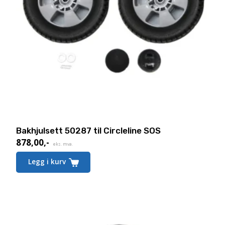
Bakhjulsett 50287 til Circleline SOS
878,00
,-
eks. mva.
Legg i kurv