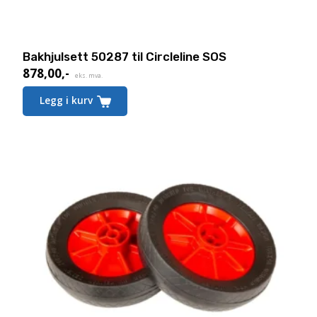
Bakhjulsett 50287 til Circleline SOS
878,00
,-
eks. mva.
Legg i kurv