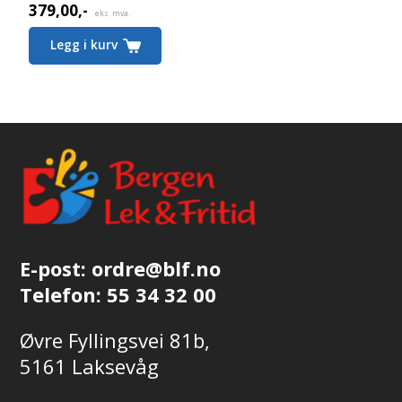
379,00
,-
eks. mva.
Legg i kurv
E-post:
ordre@blf.no
Telefon:
55 34 32 00
Øvre Fyllingsvei 81b,
5161 Laksevåg