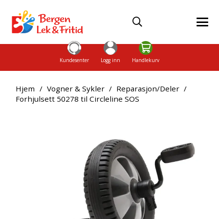
Kundesenter
Logg inn
Handlekurv
Hjem
/
Vogner & Sykler
/
Reparasjon/Deler
/
Forhjulsett 50278 til Circleline SOS