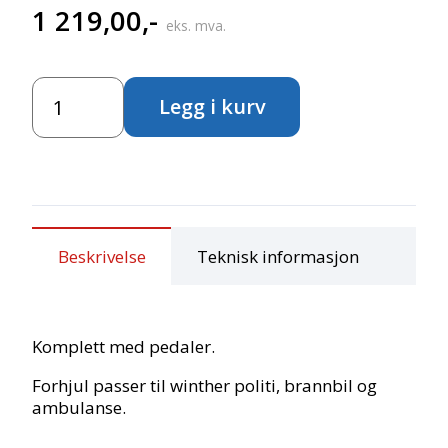
1 219,00
,-
eks. mva.
Forhjulsett
Legg i kurv
50278
til
Circleline
SOS
antall
Beskrivelse
Teknisk informasjon
Komplett med pedaler.
Forhjul passer til winther politi, brannbil og
ambulanse.