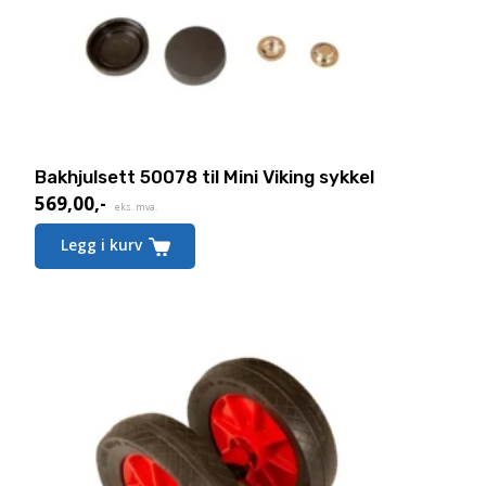
Bakhjulsett 50078 til Mini Viking sykkel
569,00
,-
eks. mva.
Legg i kurv