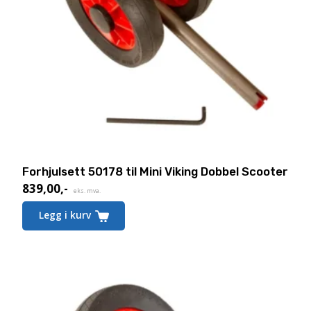
Forhjulsett 50178 til Mini Viking Dobbel Scooter
839,00
,-
eks. mva.
Legg i kurv