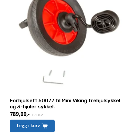
Forhjulsett 50077 til Mini Viking trehjulsykkel
og 3-hjuler sykkel.
789,00
,-
eks. mva.
Legg i kurv