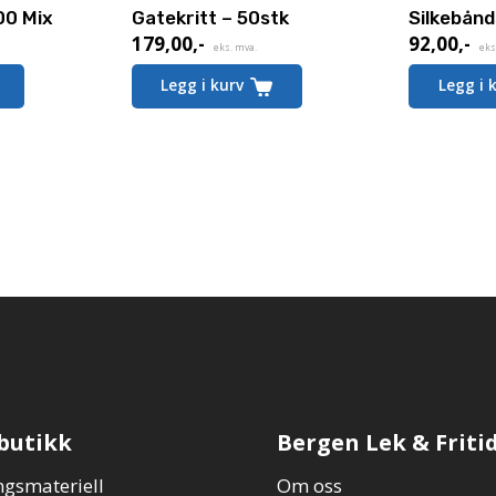
00 Mix
Gatekritt – 50stk
Silkebånd
179,00
,-
92,00
,-
eks. mva.
eks
Legg i kurv
Legg i 
butikk
Bergen Lek & Friti
gsmateriell
Om oss