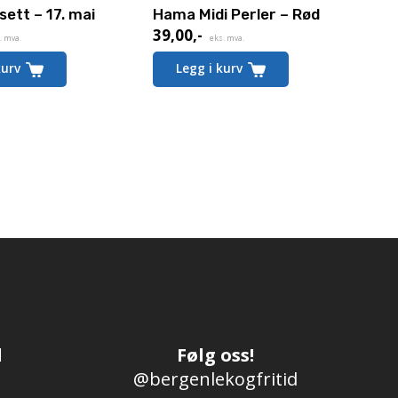
sett – 17. mai
Hama Midi Perler – Rød
39,00
,-
. mva.
eks. mva.
kurv
Legg i kurv
d
Følg oss!
@bergenlekogfritid