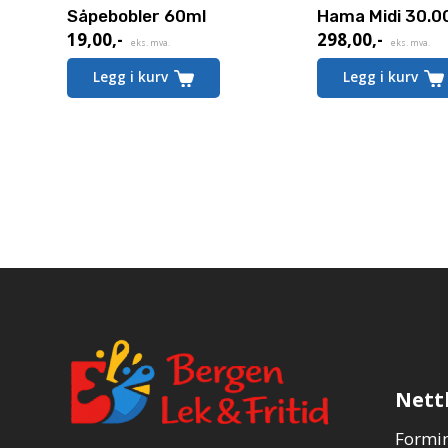
Såpebobler 60ml
Hama Midi 30.0
19,00
,-
298,00
,-
eks. mva.
eks. mva.
Legg i kurv
Legg i kurv
Nett
Formin