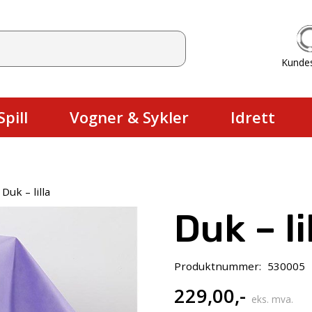
Kunde
Du har ingen produkter i handlekurv
pill
Vogner & Sykler
Idrett
Duk – lilla
Duk – li
Produktnummer:
530005
229,00
,-
eks. mva.