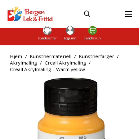
Kundesenter
Logg inn
Handlekurv
Hjem
/
Kunstnermateriell
/
Kunstnerfarger
/
Akrylmaling
/
Creall Akrylmaling
/
Creall Akrylmaling – Warm yellow