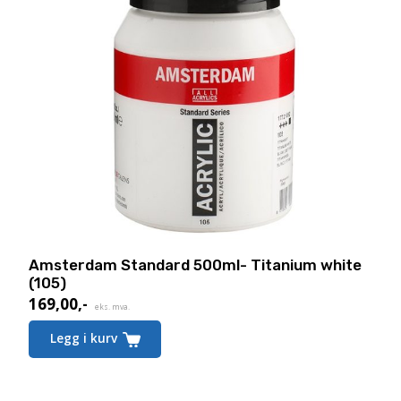
Amsterdam Standard 500ml- Titanium white
(105)
169,00
,-
eks. mva.
Legg i kurv