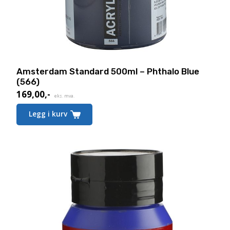
Amsterdam Standard 500ml – Phthalo Blue
(566)
169,00
,-
eks. mva.
Legg i kurv