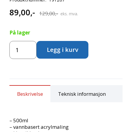
89,00
,-
Opprinnelig
Nåværende
129,00
,-
eks. mva.
pris
pris
På lager
var:
er:
Creall
129,00,-.
89,00,-.
Legg i kurv
Akrylmaling
-
Warm
yellow
antall
Beskrivelse
Teknisk informasjon
– 500ml
– vannbasert acrylmaling