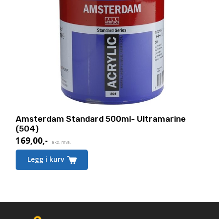
Amsterdam Standard 500ml- Ultramarine
(504)
169,00
,-
eks. mva.
Legg i kurv