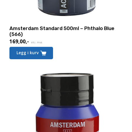
Amsterdam Standard 500ml – Phthalo Blue
(566)
169,00
,-
eks. mva.
Legg i kurv