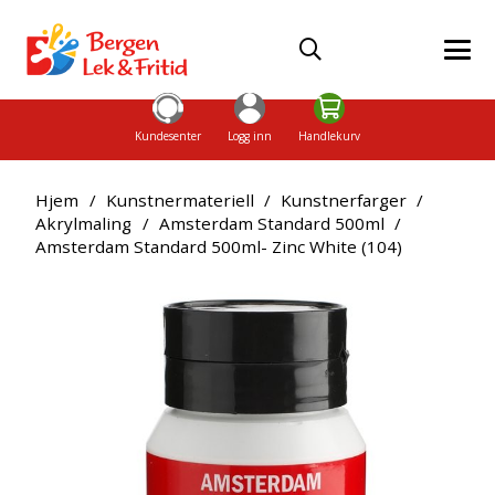
Kundesenter
Logg inn
Handlekurv
Hjem
/
Kunstnermateriell
/
Kunstnerfarger
/
Akrylmaling
/
Amsterdam Standard 500ml
/
Amsterdam Standard 500ml- Zinc White (104)