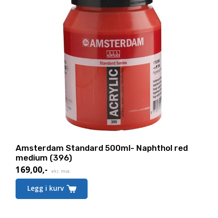
Amsterdam Standard 500ml- Naphthol red
medium (396)
169,00
,-
eks. mva.
Legg i kurv