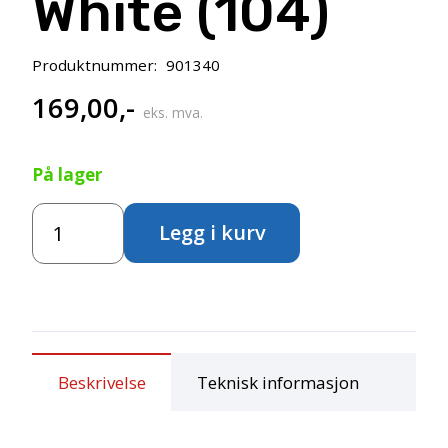
White (104)
Produktnummer:
901340
169,00
,-
eks. mva.
På lager
Amsterdam
Legg i kurv
Standard
500ml-
Zinc
White
(104)
antall
Beskrivelse
Teknisk informasjon