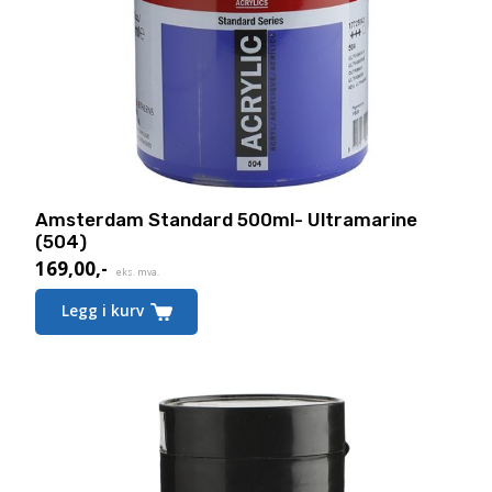
Amsterdam Standard 500ml- Ultramarine
(504)
169,00
,-
eks. mva.
Legg i kurv