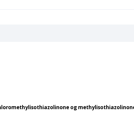
hloromethylisothiazolinone og methylisothiazolinone.