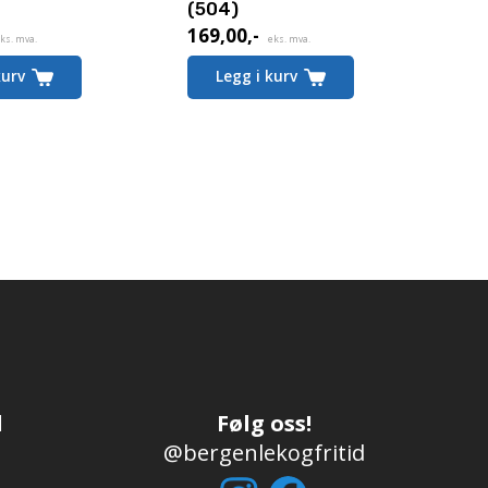
(504)
169,00
,-
ks. mva.
eks. mva.
kurv
Legg i kurv
d
Følg oss!
@bergenlekogfritid