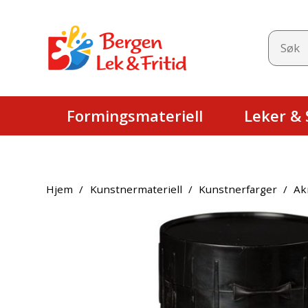
Formingsmateriell
Leker & S
Hjem
/
Kunstnermateriell
/
Kunstnerfarger
/
Ak