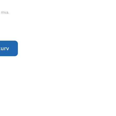
. mva.
kurv