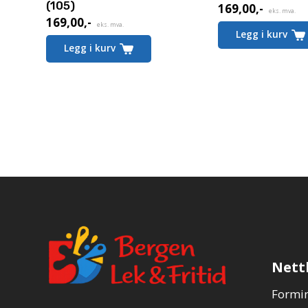
(105)
169,00
,-
eks. mva.
169,00
,-
eks. mva.
Legg i kurv
Legg i kurv
Nett
Formin