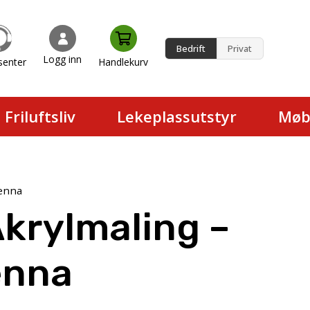
Bedrift
Privat
Logg inn
senter
Handlekurv
en.
Friluftsliv
Lekeplassutstyr
Møb
ienna
Akrylmaling –
enna