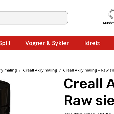
Kunde
Du har ingen produkter i handlekurv
pill
Vogner & Sykler
Idrett
rylmaling
/
Creall Akrylmaling
/
Creall Akrylmaling – Raw s
Creall 
Raw si
Produktnummer:
191261