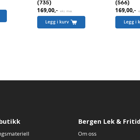
(735)
(566)
169,00
,-
169,00
,-
eks. mva.
e
Legg i kurv
Legg i 
butikk
Bergen Lek & Friti
gsmateriell
Om oss