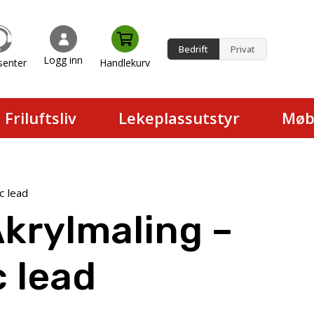
Bedrift
Privat
Logg inn
senter
Handlekurv
en.
Friluftsliv
Lekeplassutstyr
Møb
c lead
Akrylmaling –
c lead