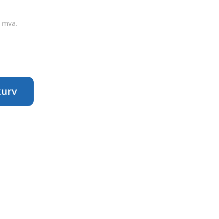
. mva.
kurv