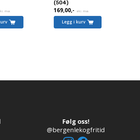
(504)
169,00
,-
ks. mva.
eks. mva.
kurv
Legg i kurv
d
Følg oss!
@bergenlekogfritid