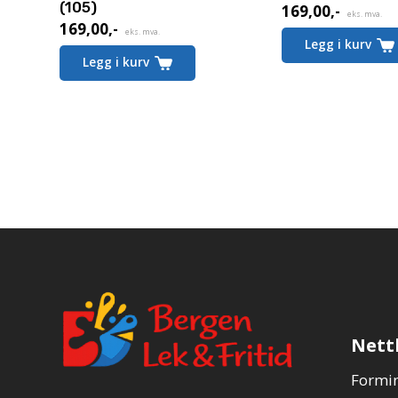
(105)
169,00
,-
eks. mva.
169,00
,-
eks. mva.
Legg i kurv
Legg i kurv
Nett
Formin