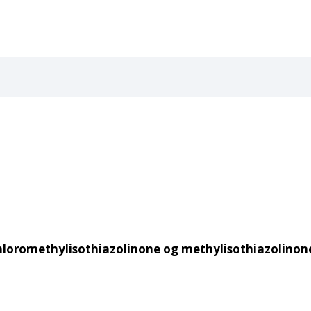
hloromethylisothiazolinone og methylisothiazolinone.