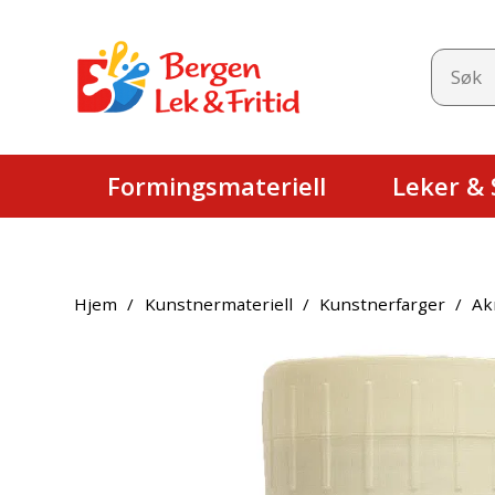
Formingsmateriell
Leker & S
Hjem
/
Kunstnermateriell
/
Kunstnerfarger
/
Ak