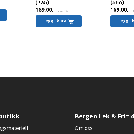
(735)
(566)
169,00
,-
169,00
,-
eks. mva.
e
Legg i kurv
Legg i 
butikk
Bergen Lek & Friti
gsmateriell
Om oss