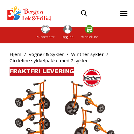
Kundesenter
Logg inn
Handlekurv
Hjem
/
Vogner & Sykler
/
Winther sykler
/
Circleline sykkelpakke med 7 sykler