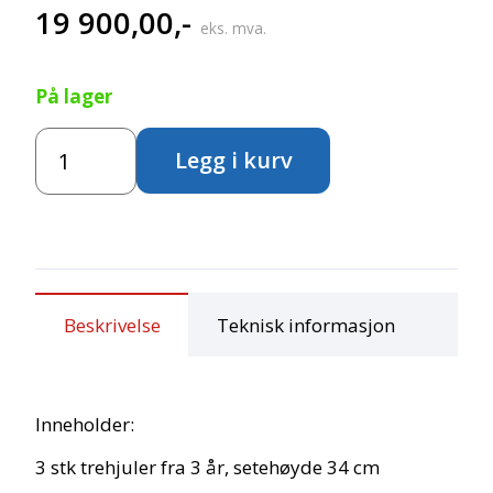
19 900,00
,-
eks. mva.
På lager
Circleline
Legg i kurv
sykkelpakke
med
7
sykler
antall
Beskrivelse
Teknisk informasjon
Inneholder:
3 stk trehjuler fra 3 år, setehøyde 34 cm