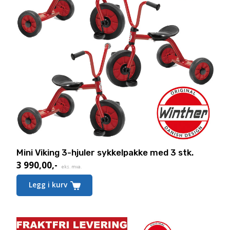
Mini Viking 3-hjuler sykkelpakke med 3 stk.
3 990,00
,-
Nåværende
eks. mva.
pris
Legg i kurv
er:
3 990,00,-.