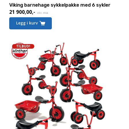
Viking barnehage sykkelpakke med 6 sykler
21 900,00
,-
eks. mva.
Legg i kurv
TILBUD!