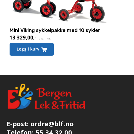
Mini Viking sykkelpakke med 10 sykler
13 329,00
,-
Nåværende
eks. mva.
pris
Legg i kurv
er:
13 329,00,-.
E-post:
ordre@blf.no
Telefon:
55 34 32 00