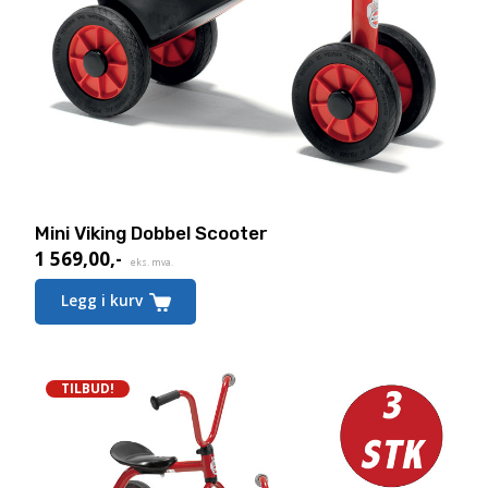
Mini Viking Dobbel Scooter
1 569,00
,-
eks. mva.
Legg i kurv
TILBUD!