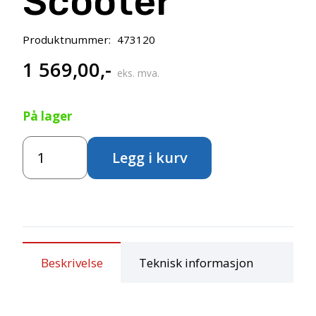
Scooter
Produktnummer:
473120
1 569,00
,-
eks. mva.
På lager
Mini
Legg i kurv
Viking
Dobbel
Scooter
antall
Beskrivelse
Teknisk informasjon