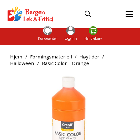
Kundesenter
Logg inn
Handlekurv
Hjem
/
Formingsmateriell
/
Høytider
/
Halloween
/
Basic Color – Orange