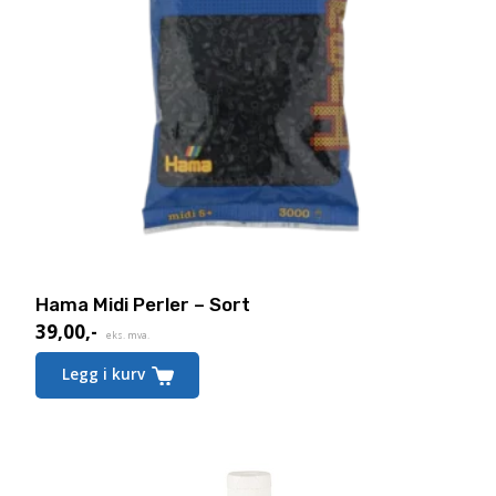
Hama Midi Perler – Sort
39,00
,-
eks. mva.
Legg i kurv