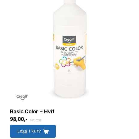
Basic Color – Hvit
98,00
,-
eks. mva.
Legg i kurv