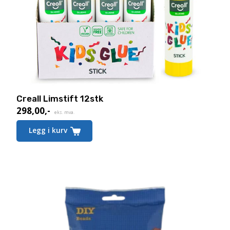
Creall Limstift 12stk
298,00
,-
eks. mva.
Legg i kurv