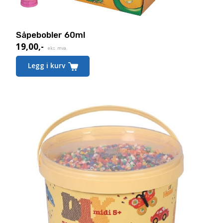
Såpebobler 60ml
19,00
,-
eks. mva.
Legg i kurv