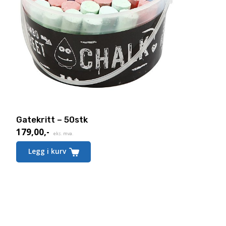
Gatekritt – 50stk
179,00
,-
eks. mva.
Legg i kurv