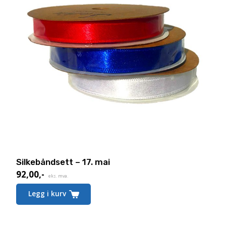
Silkebåndsett – 17. mai
92,00
,-
eks. mva.
Legg i kurv