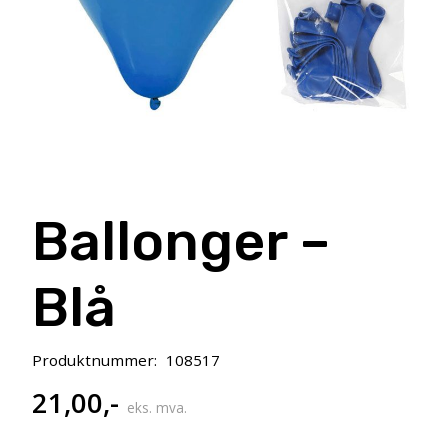
Ballonger –
Blå
Produktnummer:
108517
21,00
,-
eks. mva.