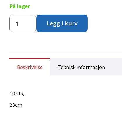
På lager
Ballonger
Legg i kurv
-
Blå
antall
Beskrivelse
Teknisk informasjon
10 stk,
23cm