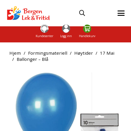
Kundesenter
Logg inn
Handlekurv
Hjem
/
Formingsmateriell
/
Høytider
/
17 Mai
/
Ballonger – Blå