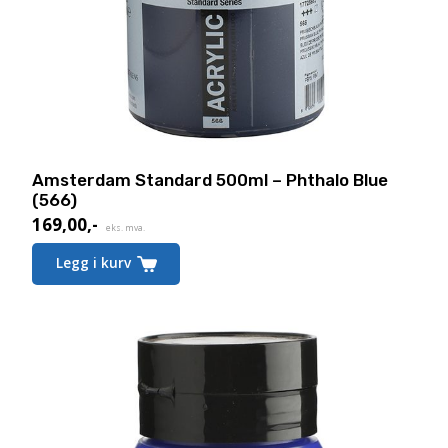
Amsterdam Standard 500ml – Phthalo Blue
(566)
169,00
,-
eks. mva.
Legg i kurv