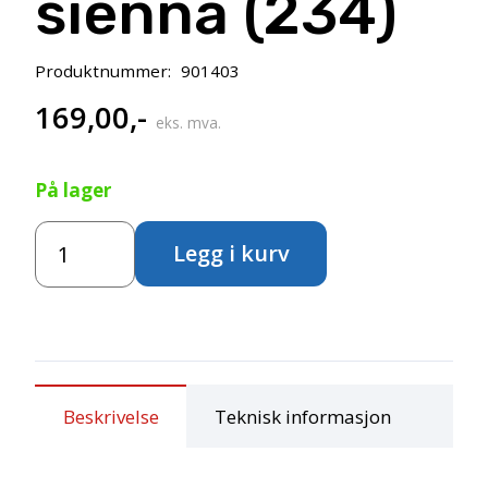
sienna (234)
Produktnummer:
901403
169,00
,-
eks. mva.
På lager
Amsterdam
Legg i kurv
Standard
500ml-
Raw
sienna
(234)
antall
Beskrivelse
Teknisk informasjon