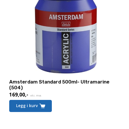
Amsterdam Standard 500ml- Ultramarine
(504)
169,00
,-
eks. mva.
Legg i kurv