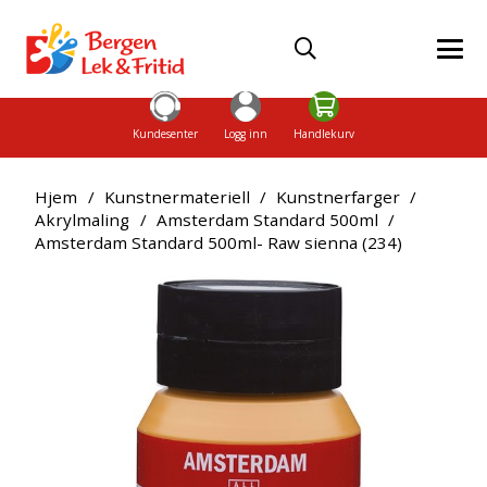
Kundesenter
Logg inn
Handlekurv
Hjem
/
Kunstnermateriell
/
Kunstnerfarger
/
Akrylmaling
/
Amsterdam Standard 500ml
/
Amsterdam Standard 500ml- Raw sienna (234)