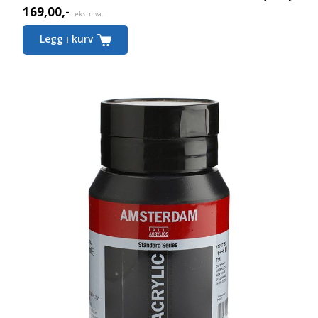
169,00
,-
eks. mva.
Legg i kurv