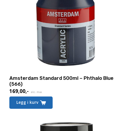
Amsterdam Standard 500ml – Phthalo Blue
(566)
169,00
,-
eks. mva.
Legg i kurv