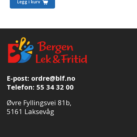
Legg i kurv
E-post:
ordre@blf.no
Telefon:
55 34 32 00
Øvre Fyllingsvei 81b,
5161 Laksevåg