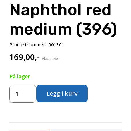
Naphthol red
medium (396)
Produktnummer:
901361
169,00
,-
eks. mva.
På lager
Amsterdam
Legg i kurv
Standard
500ml-
Naphthol
red
medium
(396)