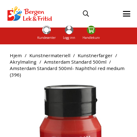
Kundesenter
Logg inn
Handlekurv
Hjem
/
Kunstnermateriell
/
Kunstnerfarger
/
Akrylmaling
/
Amsterdam Standard 500ml
/
Amsterdam Standard 500ml- Naphthol red medium
(396)