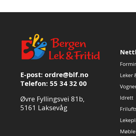
Nett
Formin
E-post:
ordre@blf.no
Leker &
Telefon:
55 34 32 00
Vogner
Øvre Fyllingsvei 81b,
Idrett
5161 Laksevåg
Friluft
Lekepl
Møble