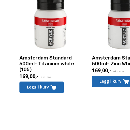
Amsterdam Standard
Amsterdam Sta
500ml- Titanium white
500ml- Zinc Whi
(105)
169,00
,-
eks. mva.
169,00
,-
eks. mva.
Legg i kurv
Legg i kurv