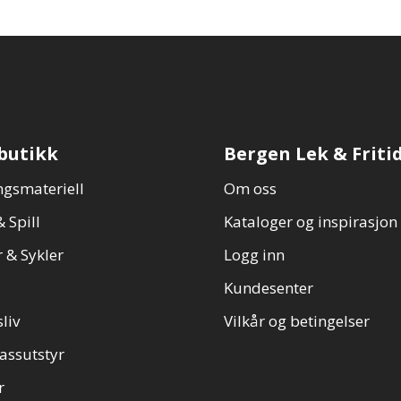
butikk
Bergen Lek & Friti
gsmateriell
Om oss
 Spill
Kataloger og inspirasjon
 & Sykler
Logg inn
Kundesenter
sliv
Vilkår og betingelser
assutstyr
r