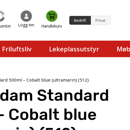
Bedrift
Privat
Logg inn
senter
Handlekurv
en.
Friluftsliv
Lekeplassutstyr
Møb
rd 500ml – Cobalt blue (ultramarin) (512)
dam Standard
 Cobalt blue