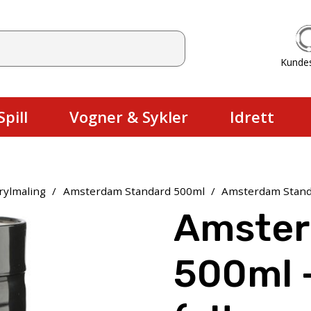
Kunde
Du har ingen produkter i handlekurv
pill
Vogner & Sykler
Idrett
rylmaling
/
Amsterdam Standard 500ml
/
Amsterdam Standa
Amster
500ml –