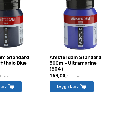
am Standard
Amsterdam Standard
hthalo Blue
500ml- Ultramarine
(504)
169,00
,-
ks. mva.
eks. mva.
kurv
Legg i kurv