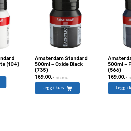
ndard
Amsterdam Standard
Amsterd
te (104)
500ml – Oxide Black
500ml – P
(735)
(566)
169,00
,-
169,00
,-
eks. mva.
e
Legg i kurv
Legg i 