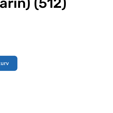
arin) (512)
kurv