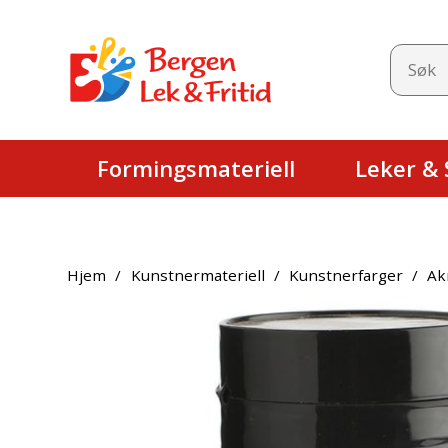
Formingsmateriell
Leker & S
Hjem
/
Kunstnermateriell
/
Kunstnerfarger
/
Ak