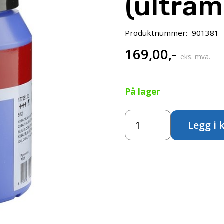
(ultram
Produktnummer:
901381
169,00
,-
eks. mva.
På lager
Amsterdam
Legg i 
Standard
500ml
-
Cobalt
blue
(ultramarin)
(512)
antall