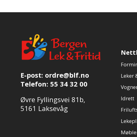
Nett
Formin
E-post:
ordre@blf.no
Leker &
Telefon:
55 34 32 00
Vogner
Øvre Fyllingsvei 81b,
Idrett
5161 Laksevåg
Friluft
Lekepl
Møble