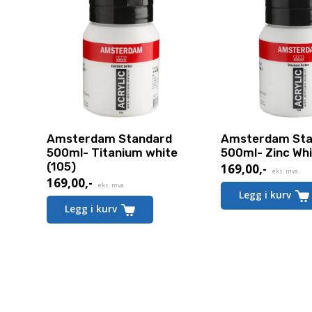
Amsterdam Standard
Amsterdam Sta
500ml- Titanium white
500ml- Zinc Whi
(105)
169,00
,-
eks. mva.
169,00
,-
eks. mva.
Legg i kurv
Legg i kurv