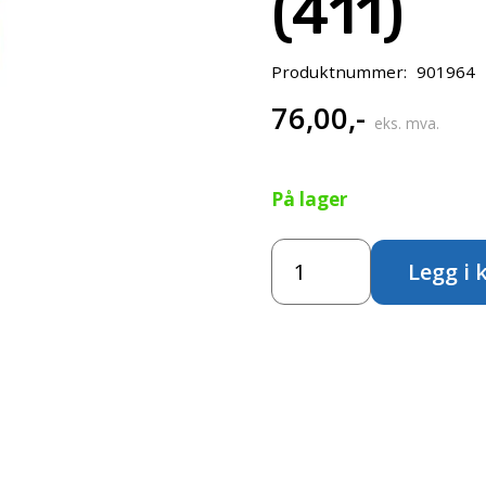
(411)
Produktnummer:
901964
76,00
,-
eks. mva.
På lager
Amsterdam
Legg i 
Standard
120ml-
Burnt
Sienna
(411)
antall