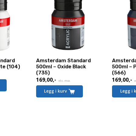
ndard
Amsterdam Standard
Amsterd
te (104)
500ml – Oxide Black
500ml – P
(735)
(566)
169,00
,-
169,00
,-
eks. mva.
e
Legg i kurv
Legg i 