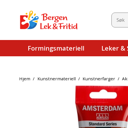
Formingsmateriell
Leker & S
Hjem
/
Kunstnermateriell
/
Kunstnerfarger
/
Ak