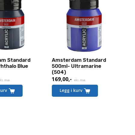
am Standard
Amsterdam Standard
hthalo Blue
500ml- Ultramarine
(504)
169,00
,-
ks. mva.
eks. mva.
kurv
Legg i kurv