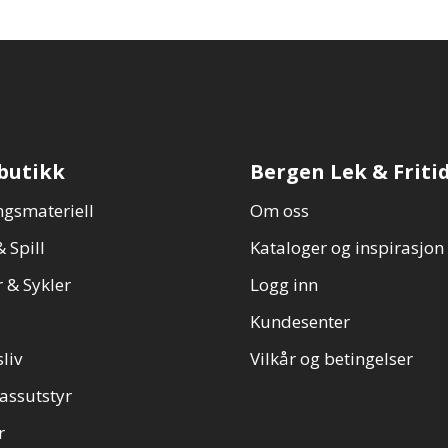
butikk
Bergen Lek & Friti
gsmateriell
Om oss
 Spill
Kataloger og inspirasjon
 & Sykler
Logg inn
Kundesenter
sliv
Vilkår og betingelser
assutstyr
r