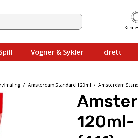
Kunde
Du har ingen produkter i handlekurv
pill
Vogner & Sykler
Idrett
rylmaling
/
Amsterdam Standard 120ml
/
Amsterdam Standa
Amster
120ml-