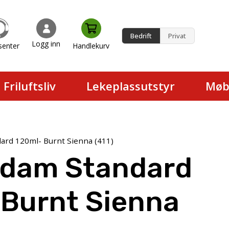
Bedrift
Privat
Logg inn
senter
Handlekurv
en.
Friluftsliv
Lekeplassutstyr
Møb
rd 120ml- Burnt Sienna (411)
dam Standard
 Burnt Sienna