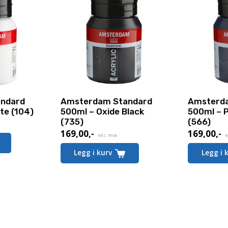
ndard
Amsterdam Standard
Amsterd
te (104)
500ml – Oxide Black
500ml – P
(735)
(566)
169,00
,-
169,00
,-
eks. mva.
e
Legg i kurv
Legg i 