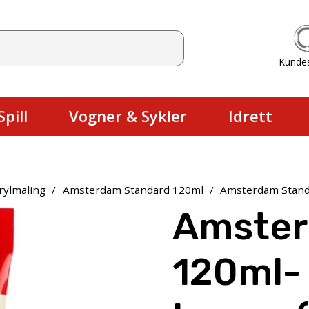
Kunde
Du har ingen produkter i handlekurv
pill
Vogner & Sykler
Idrett
rylmaling
/
Amsterdam Standard 120ml
/
Amsterdam Standa
Amster
120ml- 