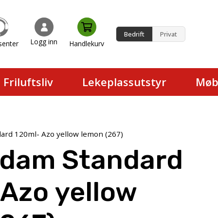
Bedrift
Privat
Logg inn
senter
Handlekurv
en.
Friluftsliv
Lekeplassutstyr
Møb
rd 120ml- Azo yellow lemon (267)
dam Standard
Azo yellow