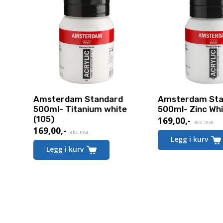
Amsterdam Standard
Amsterdam Sta
500ml- Titanium white
500ml- Zinc Whi
(105)
169,00
,-
eks. mva.
169,00
,-
eks. mva.
Legg i kurv
Legg i kurv