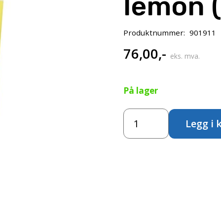
lemon 
Produktnummer:
901911
76,00
,-
eks. mva.
På lager
Amsterdam
Legg i 
Standard
120ml-
Azo
yellow
lemon
(267)
antall