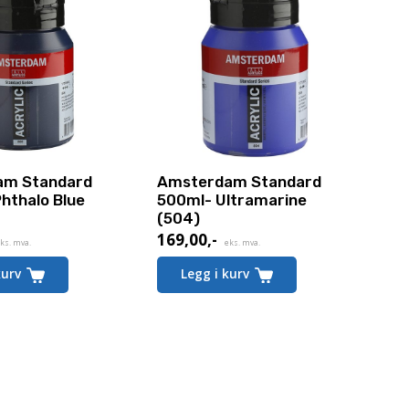
am Standard
Amsterdam Standard
hthalo Blue
500ml- Ultramarine
(504)
169,00
,-
ks. mva.
eks. mva.
kurv
Legg i kurv