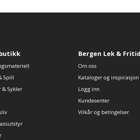
butikk
Bergen Lek & Friti
gsmateriell
Om oss
 Spill
Kataloger og inspirasjon
 & Sykler
Logg inn
Kundesenter
sliv
Vilkår og betingelser
assutstyr
r