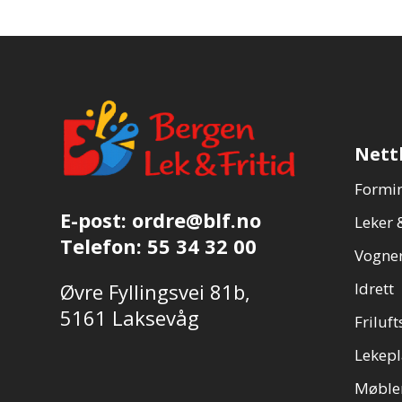
Nett
Formin
E-post:
ordre@blf.no
Leker &
Telefon:
55 34 32 00
Vogner
Øvre Fyllingsvei 81b,
Idrett
5161 Laksevåg
Friluft
Lekepl
Møble