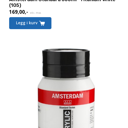
(105)
169,00
,-
eks. mva.
Legg i kurv