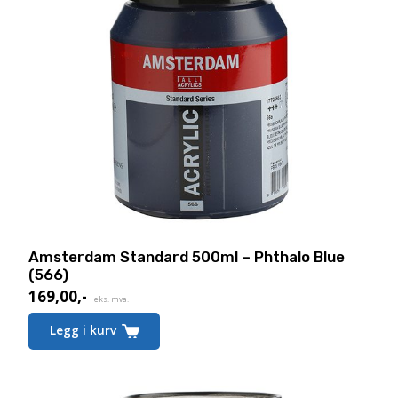
Amsterdam Standard 500ml – Phthalo Blue
(566)
169,00
,-
eks. mva.
Legg i kurv