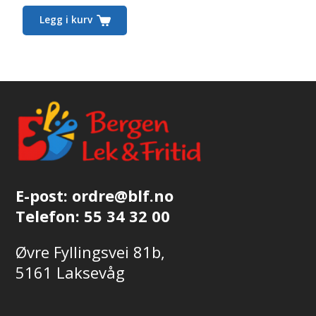
Legg i kurv
E-post:
ordre@blf.no
Telefon:
55 34 32 00
Øvre Fyllingsvei 81b,
5161 Laksevåg