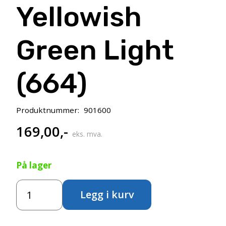
Yellowish
Green Light
(664)
Produktnummer:
901600
169,00
,-
eks. mva.
På lager
Amsterdam
Legg i kurv
Standard
500ml
–