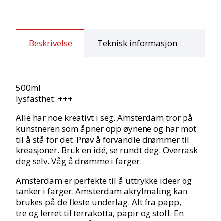
Yellowish
Green
Light
(664)
Beskrivelse
Teknisk informasjon
antall
500ml
lysfasthet: +++
Alle har noe kreativt i seg. Amsterdam tror på
kunstneren som åpner opp øynene og har mot
til å stå for det. Prøv å forvandle drømmer til
kreasjoner. Bruk en idé, se rundt deg. Overrask
deg selv. Våg å drømme i farger.
Amsterdam er perfekte til å uttrykke ideer og
tanker i farger. Amsterdam akrylmaling kan
brukes på de fleste underlag. Alt fra papp,
tre og lerret til terrakotta, papir og stoff. En