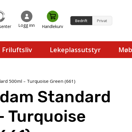
Bedrift
Privat
Logg inn
senter
Handlekurv
en.
Friluftsliv
Lekeplassutstyr
Møb
rd 500ml – Turquoise Green (661)
dam Standard
– Turquoise