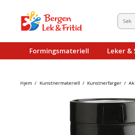
Formingsmateriell
Leker & S
Hjem
/
Kunstnermateriell
/
Kunstnerfarger
/
Ak