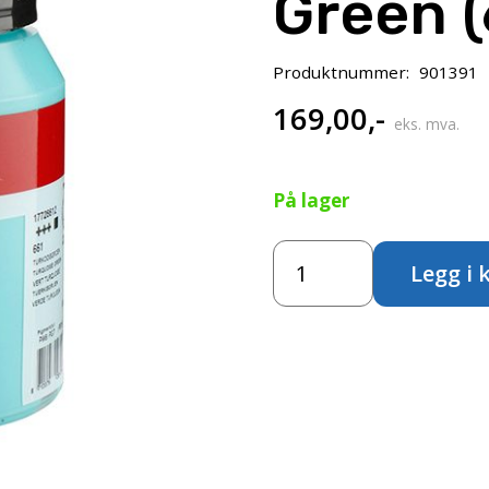
Green (
Produktnummer:
901391
169,00
,-
eks. mva.
På lager
Amsterdam
Legg i 
Standard
500ml
-
Turquoise
Green
(661)
antall