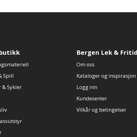
butikk
Bergen Lek & Friti
gsmateriell
Om oss
 Spill
Kataloger og inspirasjon
 & Sykler
Logg inn
Kundesenter
sliv
Vilkår og betingelser
assutstyr
r