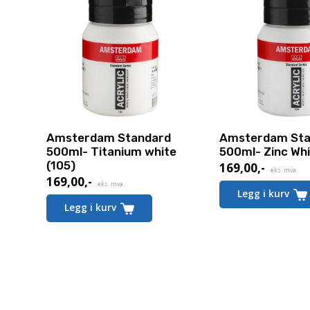
Amsterdam Standard
Amsterdam Sta
500ml- Titanium white
500ml- Zinc Whi
(105)
169,00
,-
eks. mva.
169,00
,-
eks. mva.
Legg i kurv
Legg i kurv