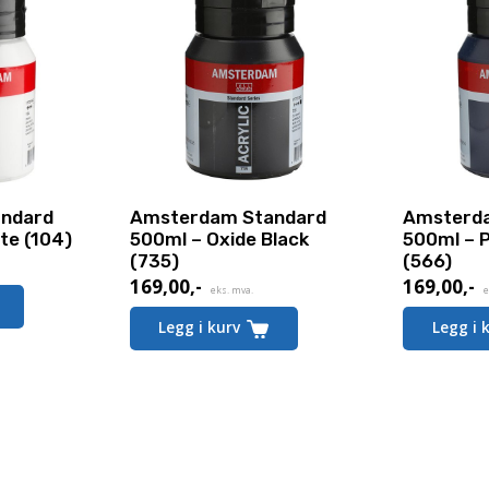
ndard
Amsterdam Standard
Amsterd
te (104)
500ml – Oxide Black
500ml – P
(735)
(566)
169,00
,-
169,00
,-
eks. mva.
e
Legg i kurv
Legg i 