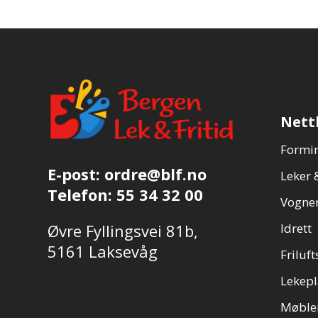
Nett
Formin
E-post:
ordre@blf.no
Leker &
Telefon:
55 34 32 00
Vogner
Øvre Fyllingsvei 81b,
Idrett
5161 Laksevåg
Friluft
Lekepl
Møble