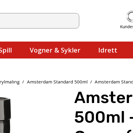
Kunde
Du har ingen produkter i handlekurv
pill
Vogner & Sykler
Idrett
rylmaling
/
Amsterdam Standard 500ml
/
Amsterdam Standa
Amster
500ml 