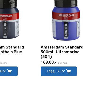
am Standard
Amsterdam Standard
hthalo Blue
500ml- Ultramarine
(504)
169,00
,-
ks. mva.
eks. mva.
kurv
Legg i kurv