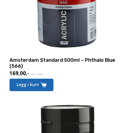
Amsterdam Standard 500ml – Phthalo Blue
(566)
169,00
,-
eks. mva.
Legg i kurv