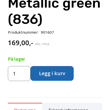
Metallic green
(836)
Produktnummer:
901607
169,00
,-
eks. mva.
På lager
Amsterdam
Legg i kurv
Standard
500ml
–
Metallic
green
(836)
antall