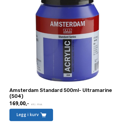
Amsterdam Standard 500ml- Ultramarine
(504)
169,00
,-
eks. mva.
Legg i kurv