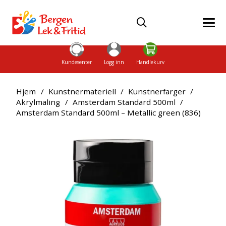
Kundesenter
Logg inn
Handlekurv
Hjem
/
Kunstnermateriell
/
Kunstnerfarger
/
Akrylmaling
/
Amsterdam Standard 500ml
/
Amsterdam Standard 500ml – Metallic green (836)