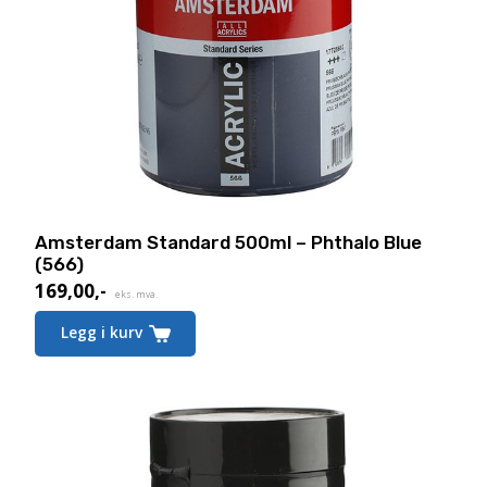
Amsterdam Standard 500ml – Phthalo Blue
(566)
169,00
,-
eks. mva.
Legg i kurv