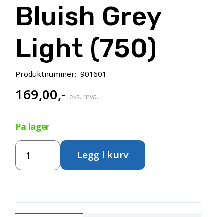
Bluish Grey
Light (750)
Produktnummer:
901601
169,00
,-
eks. mva.
På lager
Amsterdam
Legg i kurv
Standard
500ml
–
Bluish
Grey
Light