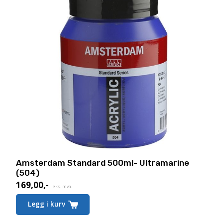
Amsterdam Standard 500ml- Ultramarine
(504)
169,00
,-
eks. mva.
Legg i kurv