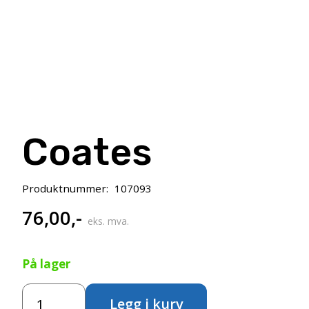
Coates
Produktnummer:
107093
76,00
,-
eks. mva.
På lager
Tegnekull
Legg i kurv
antall