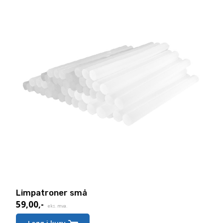
Limpatroner små
59,00
,-
eks. mva.