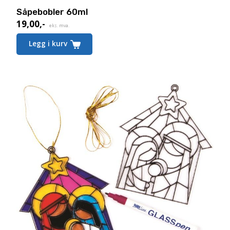
Såpebobler 60ml
19,00
,-
eks. mva.
Legg i kurv