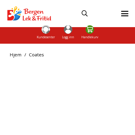
Kundesenter
Logg inn
Handlekurv
Hjem
/
Coates