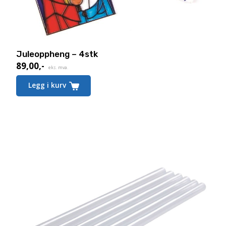
Juleoppheng – 4stk
89,00
,-
eks. mva.
Legg i kurv