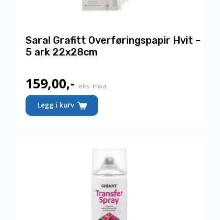
Saral Grafitt Overføringspapir Hvit –
5 ark 22x28cm
159,00
,-
eks. mva.
Legg i kurv