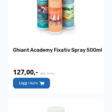
Ghiant Academy Fixativ Spray 500ml
127,00
,-
eks. mva.
Legg i kurv