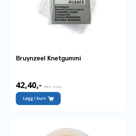
Bruynzeel Knetgummi
42,40
,-
eks. mva.
Legg i kurv