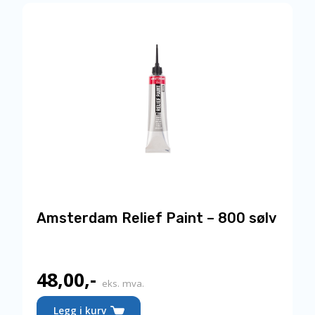
Amsterdam Relief Paint – 800 sølv
48,00
,-
eks. mva.
Legg i kurv