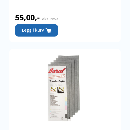
55,00
,-
eks. mva.
Legg i kurv