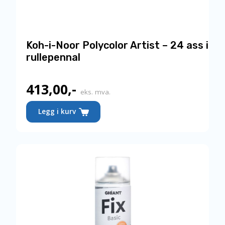
Koh-i-Noor Polycolor Artist – 24 ass i
rullepennal
413,00
,-
eks. mva.
Legg i kurv