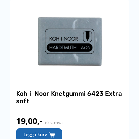
Koh-i-Noor Knetgummi 6423 Extra
soft
19,00
,-
eks. mva.
Legg i kurv