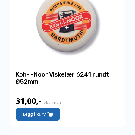
Koh-i-Noor Viskelær 6241 rundt
Ø52mm
31,00
,-
eks. mva.
Legg i kurv