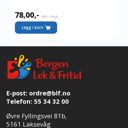
78,00
,-
eks. mva.
Legg i kurv
E-post:
ordre@blf.no
Telefon:
55 34 32 00
Øvre Fyllingsvei 81b,
5161 Laksevåg