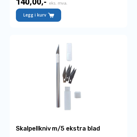
140,00
,-
eks. mva.
Legg i kurv
Skalpellkniv m/5 ekstra blad