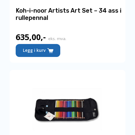
Koh-i-noor Artists Art Set – 34 ass i
rullepennal
635,00
,-
eks. mva.
Legg i kurv