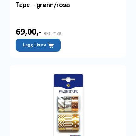
Tape – grønn/rosa
69,00
,-
eks. mva.
Legg i kurv