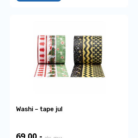
Washi – tape jul
69,00
,-
eks. mva.