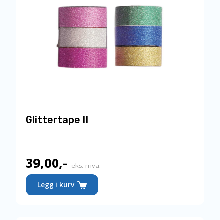
Glittertape II
39,00
,-
eks. mva.
Legg i kurv