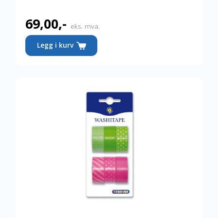
69,00
,-
eks. mva.
Legg i kurv