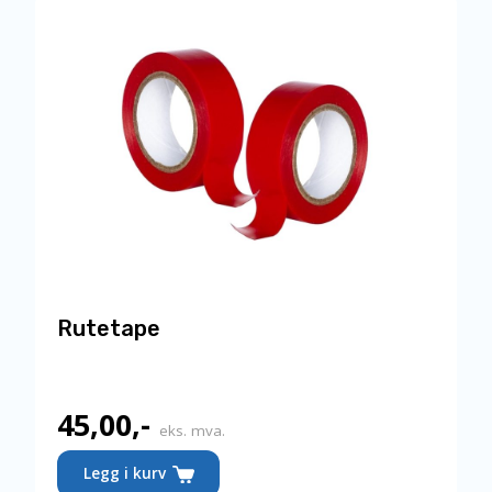
Rutetape
45,00
,-
eks. mva.
Legg i kurv