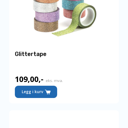
Glittertape
109,00
,-
eks. mva.
Legg i kurv