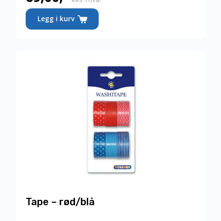
Legg i kurv
Tape – rød/blå