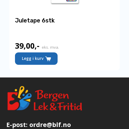
Juletape 6stk
39,00
,-
eks. mva.
Legg i kurv
E-post:
ordre@blf.no